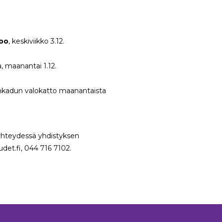
oo
, keskiviikko 3.12.
 maanantai 1.12.
senkadun valokatto maanantaista
a yhteydessä yhdistyksen
udet.fi, 044 716 7102.