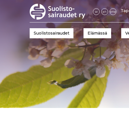
Tap
se
en
sme
Suolistosairaudet
Elämässä
V