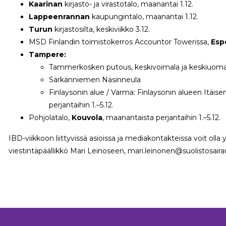
Kaarinan
kirjasto- ja virastotalo, maanantai 1.12.
Lappeenrannan
kaupungintalo, maanantai 1.12.
Turun
kirjastosilta, keskiviikko 3.12.
MSD Finlandin toimistokerros Accountor Towerissa,
Esp
Tampere:
Tammerkosken putous, keskivoimala ja keskiuoma,
Särkänniemen Näsinneula
Finlaysonin alue / Varma: Finlaysonin alueen Itäi
perjantaihin 1.–5.12.
Pohjolatalo,
Kouvola
, maanantaista perjantaihin 1.–5.12.
IBD-viikkoon liittyvissä asioissa ja mediakontakteissa voit oll
viestintäpäällikkö Mari Leinoseen, mari.leinonen@suolistosaira