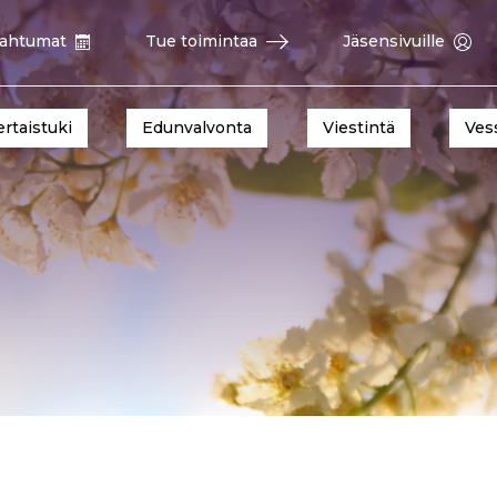
ahtumat
Tue toimintaa
Jäsensivuille
ertaistuki
Edunvalvonta
Viestintä
Ves