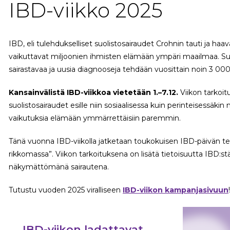
IBD-viikko 2025
IBD, eli tulehdukselliset suolistosairaudet Crohnin tauti ja ha
vaikuttavat miljoonien ihmisten elämään ympäri maailmaa. S
sairastavaa ja uusia diagnooseja tehdään vuosittain noin 3 000
Kansainvälistä IBD-viikkoa vietetään 1.–7.12.
Viikon tarkoit
suolistosairaudet esille niin sosiaalisessa kuin perinteisessäkin
vaikutuksia elämään ymmärrettäisiin paremmin.
Tänä vuonna IBD-viikolla jatketaan toukokuisen IBD-päivän t
rikkomassa”. Viikon tarkoituksena on lisätä tietoisuutta IBD:st
näkymättömänä sairautena.
Tutustu vuoden 2025 viralliseen
IBD-viikon kampanjasivuun
!
IBD-viikon ladattavat