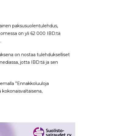
avainen paksusuolentulehdus,
uomessa on yli 62 000 IBD:tä
.
uksena on nostaa tulehdukselliset
 mediassa, jotta IBD:tä ja sen
eemalla ”Ennakkoluuloja
ä kokonaisvaltaisena,