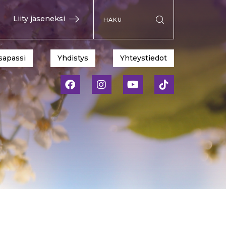
Hae sivustolta
Liity jäseneksi
Suorita haku
sapassi
Yhdistys
Yhteystiedot