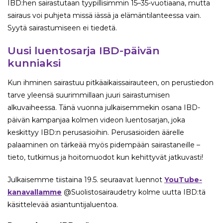
IBD:hen sairastutaan tyypillisimmin 15–35-vuotiaana, mutta
sairaus voi puhjeta missä iässä ja elämäntilanteessa vain.
Syytä sairastumiseen ei tiedetä.
Uusi luentosarja IBD-päivän
kunniaksi
Kun ihminen sairastuu pitkäaikaissairauteen, on perustiedon
tarve yleensä suurimmillaan juuri sairastumisen
alkuvaiheessa. Tänä vuonna julkaisemmekin osana IBD-
päivän kampanjaa kolmen videon luentosarjan, joka
keskittyy IBD:n perusasioihin. Perusasioiden äärelle
palaaminen on tärkeää myös pidempään sairastaneille –
tieto, tutkimus ja hoitomuodot kun kehittyvät jatkuvasti!
Julkaisemme tiistaina 19.5. seuraavat luennot
YouTube-
kanavallamme
@Suolistosairaudetry kolme uutta IBD:tä
käsittelevää asiantuntijaluentoa.