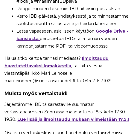
#ibdfi ja #maailmanIBDpäivä
Reagoi muiden tekemiin IBD-aiheisiin postauksiin
Kerro IBD-päivästä, yhdistyksestä ja toiminnastamme
suolistosairautta sairastaville ja heidän läheisilleen
Lataa vapaaseen, asialliseen käyttöön
Google Drive -
kansiosta
perustietoa IBD:stä ja tämän vuoden
kampanjastamme PDF- tai videomuodossa.
Haluaisitko kertoa tarinasi mediassa?
Ilmoittaudu
haastateltavaksi lomakkeella
, tai laita viestiä
viestintäpäällikkö Mari Leinoselle
mari.leinonen@suolistosairaudet.fi tai 044 716 7102!
Muista myös vertaistuki!
Järjestämme IBD:tä sairastaville suunnatun
vertaistapaamisen Zoomissa maanantaina 18.5. kello 17.30–
19.30.
Lue lisää ja ilmoittaudu mukaan viimeistään 17.5.!
Osallistu vertaiskeskusteluun Facebookin vertaisryhmissä!