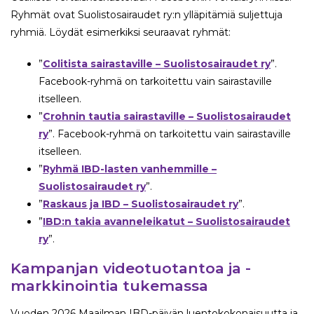
Ryhmät ovat Suolistosairaudet ry:n ylläpitämiä suljettuja
ryhmiä. Löydät esimerkiksi seuraavat ryhmät:
”
Colitista sairastaville – Suolistosairaudet ry
”.
Facebook-ryhmä on tarkoitettu vain sairastaville
itselleen.
”
Crohnin tautia sairastaville – Suolistosairaudet
ry
”. Facebook-ryhmä on tarkoitettu vain sairastaville
itselleen.
”
Ryhmä IBD-lasten vanhemmille –
Suolistosairaudet ry
”.
”
Raskaus ja IBD – Suolistosairaudet ry
”.
”
IBD:n takia avanneleikatut – Suolistosairaudet
ry
”.
Kampanjan videotuotantoa ja -
markkinointia tukemassa
Vuoden 2026 Maailman IBD-päivän luentokokonaisuutta ja