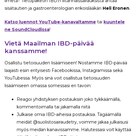
ilmetä? Tietopaketin IBD:n liitännäissairauksista antaa
sisätautien ja gastroenterologian erikoislääkäri
Heli Eronen
.
Katso luennot YouTube-kanavaltamme
tai
kuuntele
ne SoundCloudissa
!
Vietä Maailman IBD-päivää
kanssamme!
Osallistu tietoisuuden lisäämiseen! Nostamme IBD-päivää
laajasti esiin erityisesti Facebookissa, Instagramissa sekä
YouTubessa. Myös sinä voit osallistua tietoisuuden
lisäämiseen omassa somessasi eri tavoin:
Reagoi yhdistyksen postauksiin joko tykkäämällä,
kommentoimalla tai jakamalla niitä
Julkaise omia IBD-aiheisia postauksia. Tägäämällä
meidät @suolistosairaudetry, voimme jakaa julkaisusi
myös meidän kanavissamme. Halutessasi voit käyttää