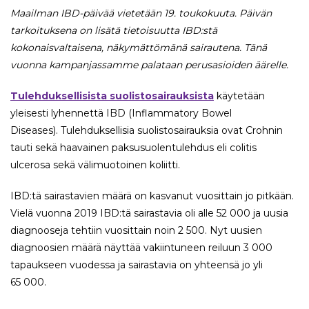
Maailman IBD-päivää vietetään 19. toukokuuta. Päivän
tarkoituksena on lisätä tietoisuutta IBD:stä
kokonaisvaltaisena, näkymättömänä sairautena. Tänä
vuonna kampanjassamme
palataan perusasioiden äärelle.
Tulehduksellisista suolistosairauksista
käytetään
yleisesti lyhennettä IBD (Inflammatory Bowel
Diseases). Tulehduksellisia suolistosairauksia ovat Crohnin
tauti sekä haavainen paksusuolentulehdus eli colitis
ulcerosa sekä välimuotoinen koliitti.
IBD:tä sairastavien määrä on kasvanut vuosittain jo pitkään.
Vielä vuonna 2019 IBD:tä sairastavia oli alle 52 000 ja uusia
diagnooseja tehtiin vuosittain noin 2 500. Nyt uusien
diagnoosien määrä näyttää vakiintuneen reiluun 3 000
tapaukseen vuodessa ja sairastavia on yhteensä jo yli
65 000.