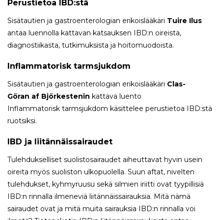
Perustietoa IBD:stä
Sisätautien ja gastroenterologian erikoislääkäri
Tuire Ilus
antaa luennolla kattavan katsauksen IBD:n oireista,
diagnostiikasta, tutkimuksista ja hoitomuodoista.
Inflammatorisk tarmsjukdom
Sisätautien ja gastroenterologian erikoislääkäri
Clas-
Göran af Björkestenin
kattava luento
Inflammatorisk tarmsjukdom käsittelee perustietoa IBD:stä
ruotsiksi.
IBD ja liitännäissairaudet
Tulehdukselliset suolistosairaudet aiheuttavat hyvin usein
oireita myös suoliston ulkopuolella. Suun aftat, nivelten
tulehdukset, kyhmyruusu sekä silmien iriitti ovat tyypillisiä
IBD:n rinnalla ilmeneviä liitännäissairauksia. Mitä nämä
sairaudet ovat ja mitä muita sairauksia IBD:n rinnalla voi