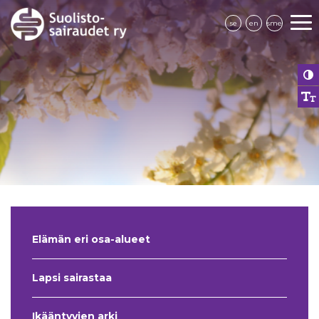
se
en
sme
Elämän eri osa-alueet
Lapsi sairastaa
Ikääntyvien arki