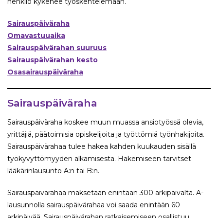
henkilö kykenee työskentelemään.
Sairauspäiväraha
Omavastuuaika
Sairauspäivärahan suuruus
Sairauspäivärahan kesto
Osasairauspäiväraha
Sairauspäiväraha
Sairauspäiväraha koskee muun muassa ansiotyössä olevia,
yrittäjiä, päätoimisia opiskelijoita ja työttömiä työnhakijoita.
Sairauspäivärahaa tulee hakea kahden kuukauden sisällä
työkyvyttömyyden alkamisesta. Hakemiseen tarvitset
lääkärinlausunto A:n tai B:n.
Sairauspäivärahaa maksetaan enintään 300 arkipäivältä. A-
lausunnolla sairauspäivärahaa voi saada enintään 60
arkipäivää. Sairauspäivärahan ratkaisemiseen osallistuu