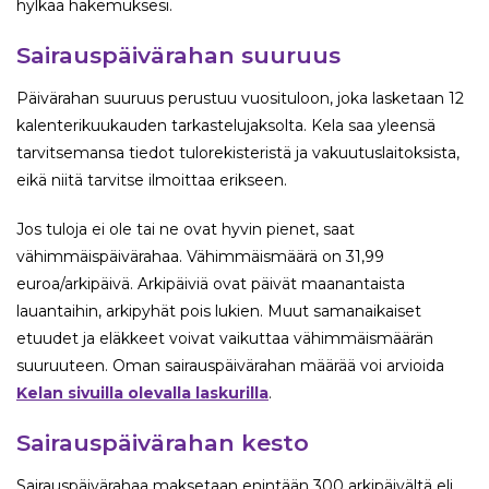
hylkää hakemuksesi.
Sairauspäivärahan suuruus
Päivärahan suuruus perustuu vuosituloon, joka lasketaan 12
kalenterikuukauden tarkastelujaksolta. Kela saa yleensä
tarvitsemansa tiedot tulorekisteristä ja vakuutuslaitoksista,
eikä niitä tarvitse ilmoittaa erikseen.
Jos tuloja ei ole tai ne ovat hyvin pienet, saat
vähimmäispäivärahaa. Vähimmäismäärä on 31,99
euroa/arkipäivä. Arkipäiviä ovat päivät maanantaista
lauantaihin, arkipyhät pois lukien. Muut samanaikaiset
etuudet ja eläkkeet voivat vaikuttaa vähimmäismäärän
suuruuteen. Oman sairauspäivärahan määrää voi arvioida
Kelan sivuilla olevalla laskurilla
.
Sairauspäivärahan kesto
Sairauspäivärahaa maksetaan enintään 300 arkipäivältä eli