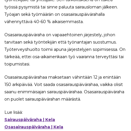
työssä pysymistä tai sinne paluuta sairausloman jälkeen.
Työajan sekä työmäärän on osasairauspäivärahalla
vähennyttävä 40-60 % aikaisemmasta.
Osasairauspäiväraha on vapaaehtoinen järjestely, johon
tarvitaan sekä työntekijän että työnantajan suostumus.
Työterveyshuolto toimii apuna järjestelyjen sopimisessa. On
tärkeää, ettei osa-aikainenkaan työ vaaranna terveyttäsi tai
toipumistasi.
Osasairauspäivärahaa maksetaan vähintään 12 ja enintään
150 arkipäivää. Voit saada osasairauspäivärahaa, vaikka olisit
saanu enimmäisajan sairauspäivärahaa. Osasairauspäiväraha
on puolet sairauspäivärahan määrästä.
Lue lisää:
Sairauspäiväraha | Kela
Osasairauspäiväraha | Kela