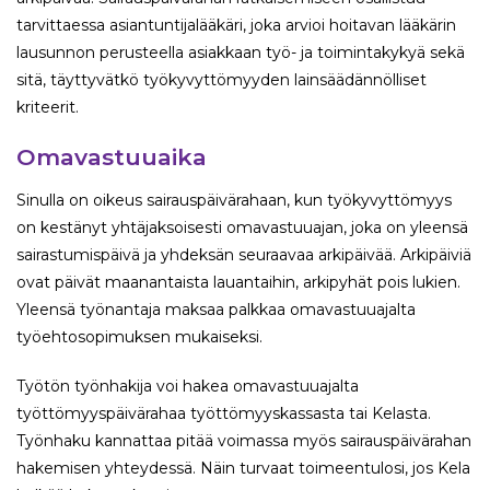
tarvittaessa asiantuntijalääkäri, joka arvioi hoitavan lääkärin
lausunnon perusteella asiakkaan työ- ja toimintakykyä sekä
sitä, täyttyvätkö työkyvyttömyyden lainsäädännölliset
kriteerit.
Omavastuuaika
Sinulla on oikeus sairauspäivärahaan, kun työkyvyttömyys
on kestänyt yhtäjaksoisesti omavastuuajan, joka on yleensä
sairastumispäivä ja yhdeksän seuraavaa arkipäivää. Arkipäiviä
ovat päivät maanantaista lauantaihin, arkipyhät pois lukien.
Yleensä työnantaja maksaa palkkaa omavastuuajalta
työehtosopimuksen mukaiseksi.
Työtön työnhakija voi hakea omavastuuajalta
työttömyyspäivärahaa työttömyyskassasta tai Kelasta.
Työnhaku kannattaa pitää voimassa myös sairauspäivärahan
hakemisen yhteydessä. Näin turvaat toimeentulosi, jos Kela