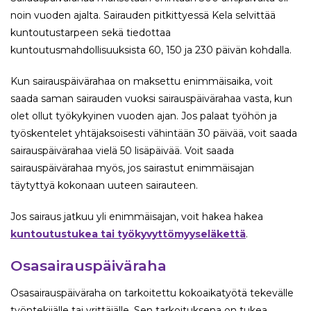
noin vuoden ajalta. Sairauden pitkittyessä Kela selvittää
kuntoutustarpeen sekä tiedottaa
kuntoutusmahdollisuuksista 60, 150 ja 230 päivän kohdalla.
Kun sairauspäivärahaa on maksettu enimmäisaika, voit
saada saman sairauden vuoksi sairauspäivärahaa vasta, kun
olet ollut työkykyinen vuoden ajan. Jos palaat työhön ja
työskentelet yhtäjaksoisesti vähintään 30 päivää, voit saada
sairauspäivärahaa vielä 50 lisäpäivää. Voit saada
sairauspäivärahaa myös, jos sairastut enimmäisajan
täytyttyä kokonaan uuteen sairauteen.
Jos sairaus jatkuu yli enimmäisajan, voit hakea hakea
kuntoutustukea tai työkyvyttömyyseläkettä
.
Osasairauspäiväraha
Osasairauspäiväraha on tarkoitettu kokoaikatyötä tekevälle
työntekijälle tai yrittäjälle. Sen tarkoituksena on tukea