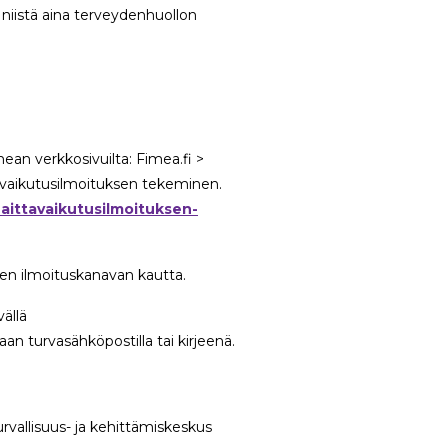
 niistä aina terveydenhuollon
an verkkosivuilta: Fimea.fi >
tavaikutusilmoituksen tekeminen.
/haittavaikutusilmoituksen-
isen ilmoituskanavan kautta.
ällä
an turvasähköpostilla tai kirjeenä.
turvallisuus- ja kehittämiskeskus