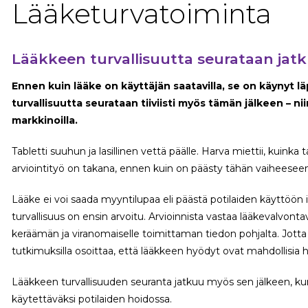
Lääketurvatoiminta
Lääkkeen turvallisuutta seurataan jatk
Ennen kuin lääke on käyttäjän saatavilla, se on käynyt l
turvallisuutta seurataan tiiviisti myös tämän jälkeen – n
markkinoilla.
Tabletti suuhun ja lasillinen vettä päälle. Harva miettii, kuinka 
arviointityö on takana, ennen kuin on päästy tähän vaiheeseen
Lääke ei voi saada myyntilupaa eli päästä potilaiden käyttöön i
turvallisuus on ensin arvoitu. Arvioinnista vastaa lääkevalvon
keräämän ja viranomaiselle toimittaman tiedon pohjalta. Jott
tutkimuksilla osoittaa, että lääkkeen hyödyt ovat mahdollisia
Lääkkeen turvallisuuden seuranta jatkuu myös sen jälkeen, kun
käytettäväksi potilaiden hoidossa.