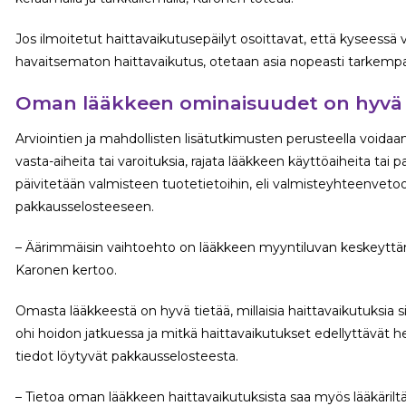
Jos ilmoitetut haittavaikutusepäilyt osoittavat, että kyseessä v
havaitsematon haittavaikutus, otetaan asia nopeasti tarkempa
Oman lääkkeen ominaisuudet on hyvä
Arviointien ja mahdollisten lisätutkimusten perusteella voidaan 
vasta-aiheita tai varoituksia, rajata lääkkeen käyttöaiheita 
päivitetään valmisteen tuotetietoihin, eli valmisteyhteenvetoo
pakkausselosteeseen.
– Äärimmäisin vaihtoehto on lääkkeen myyntiluvan keskeyttäm
Karonen kertoo.
Omasta lääkkeestä on hyvä tietää, millaisia haittavaikutuksia s
ohi hoidon jatkuessa ja mitkä haittavaikutukset edellyttävät 
tiedot löytyvät pakkausselosteesta.
– Tietoa oman lääkkeen haittavaikutuksista saa myös lääkärilt