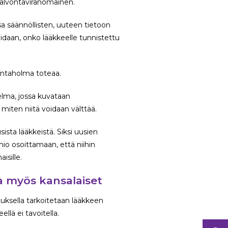
valvontaviranomainen.
a säännöllisten, uuteen tietoon
oidaan, onko lääkkeelle tunnistettu
Santaholma toteaa.
elma, jossa kuvataan
a miten niitä voidaan välttää.
ista lääkkeistä. Siksi uusien
mio osoittamaan, että niihin
isille.
aa myös kansalaiset
tuksella tarkoitetaan lääkkeen
ellä ei tavoitella.