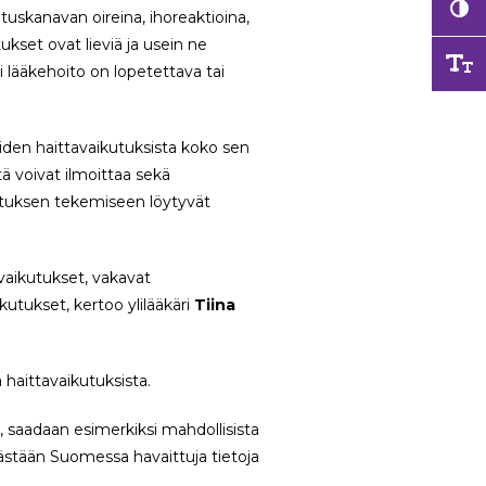
atuskanavan oireina, ihoreaktioina,
kset ovat lieviä ja usein ne
 lääkehoito on lopetettava tai
eiden haittavaikutuksista koko sen
tä voivat ilmoittaa sekä
oituksen tekemiseen löytyvät
avaikutukset, vakavat
utukset, kertoo ylilääkäri
Tiina
haittavaikutuksista.
 saadaan esimerkiksi mahdollisista
kästään Suomessa havaittuja tietoja