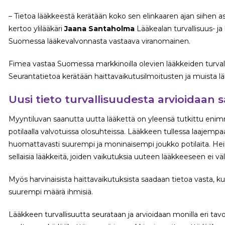
– Tietoa lääkkeestä kerätään koko sen elinkaaren ajan siihen as
kertoo ylilääkäri
Jaana Santaholma
Lääkealan turvallisuus- j
Suomessa lääkevalvonnasta vastaava viranomainen.
Fimea vastaa Suomessa markkinoilla olevien lääkkeiden turval
Seurantatietoa kerätään haittavaikutusilmoitusten ja muista lä
Uusi tieto turvallisuudesta arvioidaan s
Myyntiluvan saanutta uutta lääkettä on yleensä tutkittu eni
potilaalla valvotuissa olosuhteissa. Lääkkeen tullessa laajempa
huomattavasti suurempi ja moninaisempi joukko potilaita. Heillä
sellaisia lääkkeitä, joiden vaikutuksia uuteen lääkkeeseen ei vä
Myös harvinaisista haittavaikutuksista saadaan tietoa vasta, k
suurempi määrä ihmisiä.
Lääkkeen turvallisuutta seurataan ja arvioidaan monilla eri tav