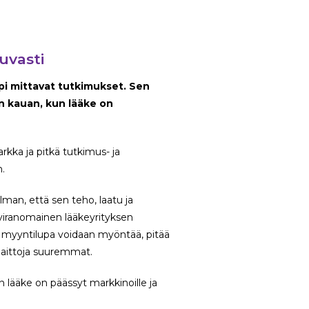
uvasti
äpi mittavat tutkimukset. Sen
iin kauan, kun lääke on
tarkka ja pitkä tutkimus- ja
.
lman, että sen teho, laatu ja
taviranomainen lääkeyrityksen
a myyntilupa voidaan myöntää, pitää
 haittoja suuremmat.
 lääke on päässyt markkinoille ja