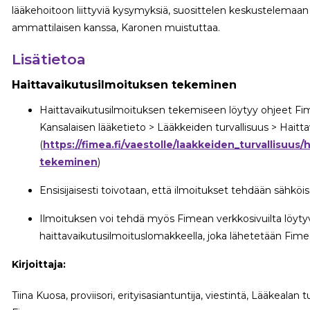
lääkehoitoon liittyviä kysymyksiä, suosittelen keskustelemaan
ammattilaisen kanssa, Karonen muistuttaa.
Lisätietoa
Haittavaikutusilmoituksen tekeminen
Haittavaikutusilmoituksen tekemiseen löytyy ohjeet Fime
Kansalaisen lääketieto > Lääkkeiden turvallisuus > Hait
(
https://fimea.fi/vaestolle/laakkeiden_turvallisuus
tekeminen
)
Ensisijaisesti toivotaan, että ilmoitukset tehdään sähkö
Ilmoituksen voi tehdä myös Fimean verkkosivuilta löytyv
haittavaikutusilmoituslomakkeella, joka lähetetään Fimea
Kirjoittaja:
Tiina Kuosa, proviisori, erityisasiantuntija, viestintä, Lääkealan 