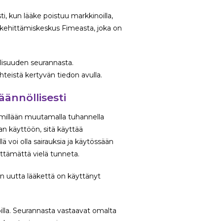
ti, kun lääke poistuu markkinoilla,
a kehittämiskeskus Fimeasta, joka on
lisuuden seurannasta.
hteistä kertyvän tiedon avulla.
äännöllisesti
mmillään muutamalla tuhannella
an käyttöön, sitä käyttää
 voi olla sairauksia ja käytössään
lttämättä vielä tunneta.
un uutta lääkettä on käyttänyt
oilla. Seurannasta vastaavat omalta