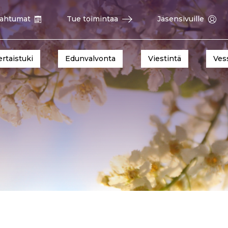
ahtumat
Tue toimintaa
Jäsensivuille
ertaistuki
Edunvalvonta
Viestintä
Ves