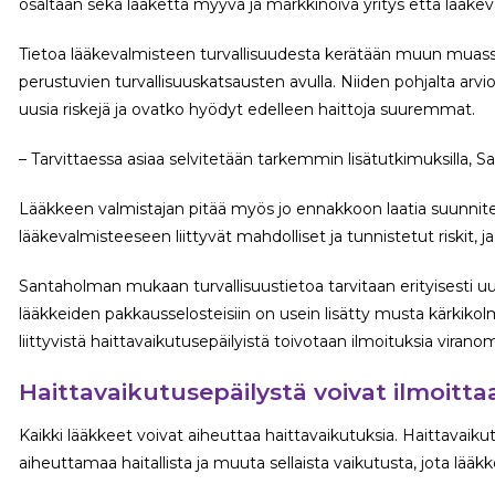
osaltaan sekä lääkettä myyvä ja markkinoiva yritys että lääke
Tietoa lääkevalmisteen turvallisuudesta kerätään muun muass
perustuvien turvallisuuskatsausten avulla. Niiden pohjalta arvi
uusia riskejä ja ovatko hyödyt edelleen haittoja suuremmat.
– Tarvittaessa asiaa selvitetään tarkemmin lisätutkimuksilla, 
Lääkkeen valmistajan pitää myös jo ennakkoon laatia suunnit
lääkevalmisteeseen liittyvät mahdolliset ja tunnistetut riskit, j
Santaholman mukaan turvallisuustietoa tarvitaan erityisesti uus
lääkkeiden pakkausselosteisiin on usein lisätty musta kärkikol
liittyvistä haittavaikutusepäilyistä toivotaan ilmoituksia viranoma
Haittavaikutusepäilystä voivat ilmoitt
Kaikki lääkkeet voivat aiheuttaa haittavaikutuksia. Haittavaiku
aiheuttamaa haitallista ja muuta sellaista vaikutusta, jota lääkke