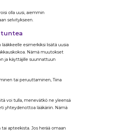
oisi olla uusi, aiemmin
an selvitykseen.
 tuntea
lääkkeelle esimerkiksi lisätä uusia
tai pakkauskokoa. Nämä muutokset
n ja käyttäjille suunnattuun
inen tai peruuttaminen, Tiina
iitä voi tulla, menevätkö ne yleensä
heti yhteydenottoa lääkäriin. Nämä
ä tai apteekista. Jos herää omaan