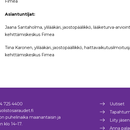
Fimea
Asiantuntijat:
Jaana Santaholma, ylilääkäri, jaostopäälikkö, lääketurva-arvioint
kehittämiskeskus Fimea
Tiina Karonen, ylilääkäri, jaostopäällikkö, haittavaikutusilmoitus
kehittämiskeskus Fimea
4 725 4400
Uutiset
olistosairaudet.fi
Tapahtum
on puhelinaika maanantaisin ja
Liity jäse
in klo 14–17.
Anna pala