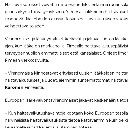
Haittavaikutukset voivat ilmetä esimerkiksi erilaisina ruuansul
päänsärkynä tai väsymyksenä. Yleensä lääkkeiden haittavaikutu
ilmenevät lääkehoidon alussa. Joskus haittavaikutuksen vuoksi
vaihdettava toiseen.
Viranomaiset ja lääkeyritykset keräävät ja jakavat tietoa lääkk
ajan, kun lääke on markkinoilla. Fimealle haittavaikutusepäilyis
terveydenhuollon ammattilaiset että kansalaiset. Ohjeet ilm
Fimean verkkosivuilta.
– Viranomaisia kiinnostavat erityisesti uusien lääkkeiden haitt
haittavaikutukset ja uudet, aiemmin tuntemattomat haittavaik
Karonen
Fimeasta.
Euroopan lääkevalvontaviranomaiset jakavat keskenään tietoa 
– Kun haittavaikutushavaintoja kootaan koko Euroopan tasolla,
harvinaisista haittavaikutuksista tietoa kattavammin kuin pel
keräämällä ja tarkkailemalla, Karonen toteaa.