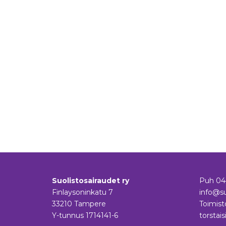
Suolistosairaudet ry
Puh
04
Finlaysoninkatu 7
info@su
33210 Tampere
Toimist
Y-tunnus 1714141-6
torstais