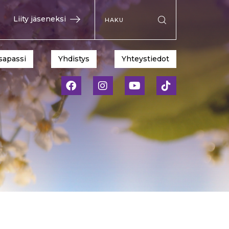
Hae sivustolta
Liity jäseneksi
Suorita haku
sapassi
Yhdistys
Yhteystiedot