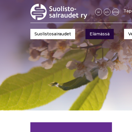
Tap
se
en
sme
Suolistosairaudet
Elämässä
V