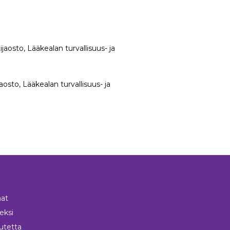
ijaosto, Lääkealan turvallisuus- ja
jaosto, Lääkealan turvallisuus- ja
at
neksi
utetta