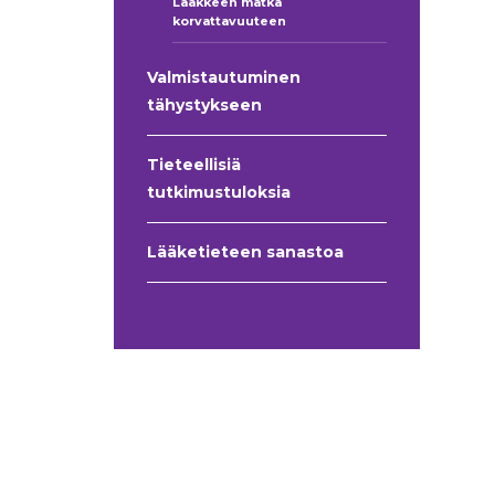
Lääkkeen matka
korvattavuuteen
Valmistautuminen
tähystykseen
Tieteellisiä
tutkimustuloksia
Lääketieteen sanastoa