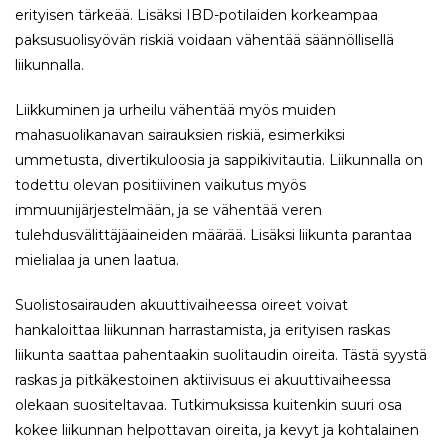
erityisen tärkeää. Lisäksi IBD-potilaiden korkeampaa
paksusuolisyövän riskiä voidaan vähentää säännöllisellä
liikunnalla.
Liikkuminen ja urheilu vähentää myös muiden
mahasuolikanavan sairauksien riskiä, esimerkiksi
ummetusta, divertikuloosia ja sappikivitautia. Liikunnalla on
todettu olevan positiivinen vaikutus myös
immuunijärjestelmään, ja se vähentää veren
tulehdusvälittäjäaineiden määrää. Lisäksi liikunta parantaa
mielialaa ja unen laatua.
Suolistosairauden akuuttivaiheessa oireet voivat
hankaloittaa liikunnan harrastamista, ja erityisen raskas
liikunta saattaa pahentaakin suolitaudin oireita. Tästä syystä
raskas ja pitkäkestoinen aktiivisuus ei akuuttivaiheessa
olekaan suositeltavaa. Tutkimuksissa kuitenkin suuri osa
kokee liikunnan helpottavan oireita, ja kevyt ja kohtalainen