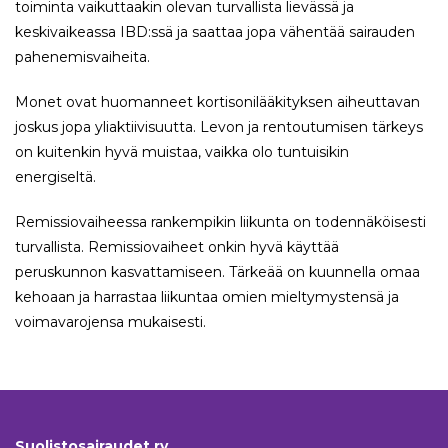
toiminta vaikuttaakin olevan turvallista lievässä ja
keskivaikeassa IBD:ssä ja saattaa jopa vähentää sairauden
pahenemisvaiheita.
Monet ovat huomanneet kortisonilääkityksen aiheuttavan
joskus jopa yliaktiivisuutta. Levon ja rentoutumisen tärkeys
on kuitenkin hyvä muistaa, vaikka olo tuntuisikin
energiseltä.
Remissiovaiheessa rankempikin liikunta on todennäköisesti
turvallista. Remissiovaiheet onkin hyvä käyttää
peruskunnon kasvattamiseen. Tärkeää on kuunnella omaa
kehoaan ja harrastaa liikuntaa omien mieltymystensä ja
voimavarojensa mukaisesti.
Suolistosairaudet ry