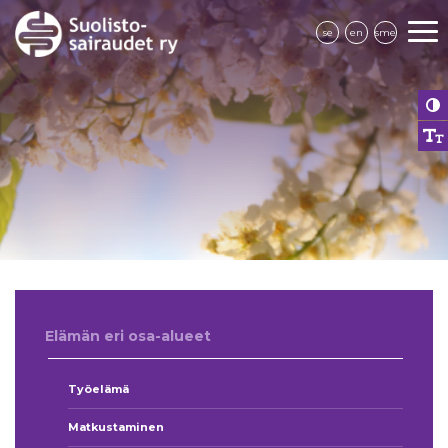
se
en
sme
Elämän eri osa-alueet
Työelämä
Matkustaminen