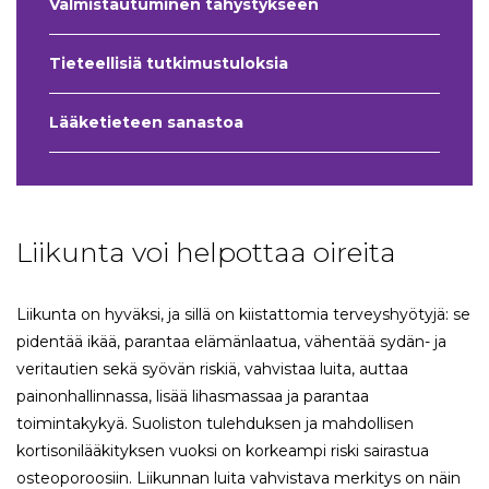
Valmistautuminen tähystykseen
Tieteellisiä tutkimustuloksia
Lääketieteen sanastoa
Liikunta voi helpottaa oireita
Liikunta on hyväksi, ja sillä on kiistattomia terveyshyötyjä: se
pidentää ikää, parantaa elämänlaatua, vähentää sydän- ja
veritautien sekä syövän riskiä, vahvistaa luita, auttaa
painonhallinnassa, lisää lihasmassaa ja parantaa
toimintakykyä. Suoliston tulehduksen ja mahdollisen
kortisonilääkityksen vuoksi on korkeampi riski sairastua
osteoporoosiin. Liikunnan luita vahvistava merkitys on näin