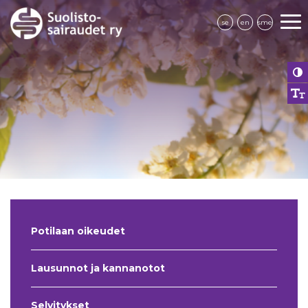
se
en
sme
Potilaan oikeudet
Lausunnot ja kannanotot
Selvitykset