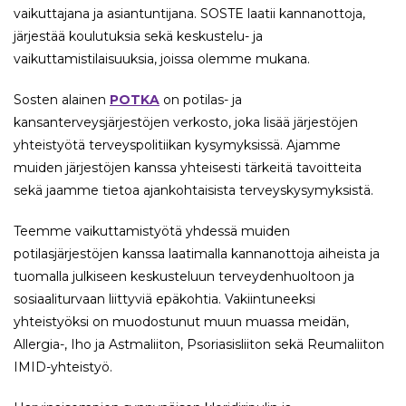
vaikuttajana ja asiantuntijana. SOSTE laatii kannanottoja,
järjestää koulutuksia sekä keskustelu- ja
vaikuttamistilaisuuksia, joissa olemme mukana.
Sosten alainen
POTKA
on potilas- ja
kansanterveysjärjestöjen verkosto, joka lisää järjestöjen
yhteistyötä terveyspolitiikan kysymyksissä. Ajamme
muiden järjestöjen kanssa yhteisesti tärkeitä tavoitteita
sekä jaamme tietoa ajankohtaisista terveyskysymyksistä.
Teemme vaikuttamistyötä yhdessä muiden
potilasjärjestöjen kanssa laatimalla kannanottoja aiheista ja
tuomalla julkiseen keskusteluun terveydenhuoltoon ja
sosiaaliturvaan liittyviä epäkohtia. Vakiintuneeksi
yhteistyöksi on muodostunut muun muassa meidän,
Allergia-, Iho ja Astmaliiton, Psoriasisliiton sekä Reumaliiton
IMID-yhteistyö.