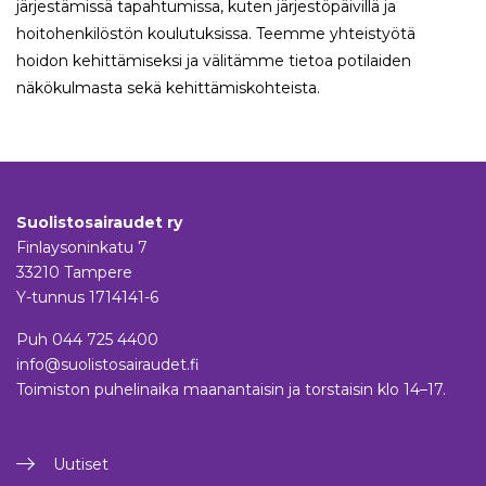
järjestämissä tapahtumissa, kuten järjestöpäivillä ja
hoitohenkilöstön koulutuksissa. Teemme yhteistyötä
hoidon kehittämiseksi ja välitämme tietoa potilaiden
näkökulmasta sekä kehittämiskohteista.
Suolistosairaudet ry
Finlaysoninkatu 7
33210 Tampere
Y-tunnus 1714141-6
Puh
044 725 4400
info@suolistosairaudet.fi
Toimiston puhelinaika maanantaisin ja torstaisin klo 14–17.
Uutiset