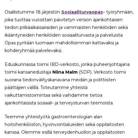
Osallistumme 18 järjestön
Sosiaaliturvaopas
– työryhmään,
joka tuottaa vuosittain päivitetyn version ajankohtaisen
tiedon pitkäaikaisairaiden ja vammaisten henkilöiden sekä
ikääntyneiden henkilöiden sosiaaliturvasta ja palveluista.
Opas pyritään luomaan mahdollisimman kattavaksi ja
kohderyhmää palvelevaksi.
Eduskunnassa toimii IBD-verkosto, jonka puheenjohtajana
toimii kansanedustaja
Niina Malm
(SDP). Verkosto toimii
suorana tiedonvälityskanavana meidän ja polittiisten
päättäjien välillä. Toteutamme yhteistä
vaikuttamistoimintaa sekä vaihdamme tietoa
ajankohtaisista sosiaali- ja terveysturvan teemoista.
Teemme yhteistyötä gastroenterologian alan
hoitohenkilöstön, hyvinvointialueiden sekä oppilaitosten
kanssa. Olemme esillä terveydenhuollon ja oppilaitosten