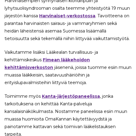
Harvinaisempien synnynäisen kloridiripulin ja
lyhytsuolisyndrooman osalta teemme yhteistyötä 19 muun
järjestön kanssa
Harvinaiset-verkostossa
. Tavoitteena on
parantaa harvinaisten sairaus- ja vammaryhmien sekä
heidän läheistensä asemaa Suomessa lisäämällä
tietoisuutta sekä tekemällä niihin liittyvää vaikuttamistyötä.
Vaikutamme lisäksi Lääkealan turvallisuus- ja
kehittämiskeskus
Fimean lääkehoidon
kehittämisverkoston
jäsenenä, joissa tuomme esiin muun
muassa lääkkeisiin, saatavuushäiriöihin ja
erityislupavalmisteihin liittyviä teemoja.
Toimimme myös
Kanta-järjestöpaneelissa
, jonka
tarkoituksena on kehittää Kanta-palveluja
kansalaisnäkökulmasta. Nostamme paneelissa esiin muun
muassa huomioita OmaKannan käytettävyydstä ja
painotamme kattavan sekä toimivan lääkelistauksen
tarpeita.