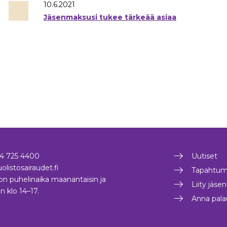
10.6.2021
Jäsenmaksusi tukee tärkeää asiaa
4 725 4400
Uutiset
olistosairaudet.fi
Tapahtum
on puhelinaika maanantaisin ja
Liity jäse
in klo 14–17.
Anna pala