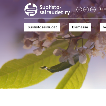
Tap
se
en
sme
Suolistosairaudet
Elämässä
V