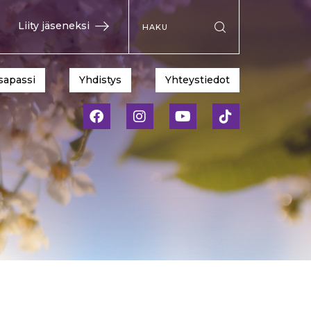
Hae sivustolta
Liity jäseneksi
Suorita haku
sapassi
Yhdistys
Yhteystiedot