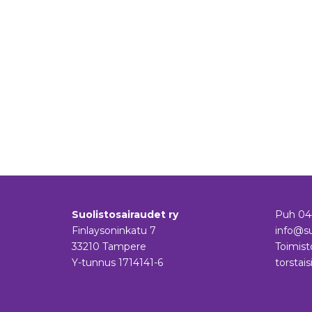
Suolistosairaudet ry
Puh
04
Finlaysoninkatu 7
info@su
33210 Tampere
Toimist
Y-tunnus 1714141-6
torstais