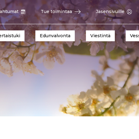
ahtumat
Tue toimintaa
Jäsensivuille
ertaistuki
Edunvalvonta
Viestintä
Ves