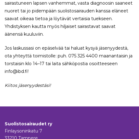
sairastuneen lapsen vanhemmat, vasta diagnoosin saaneet
nuoret tai jo pidempään suolistosairauden kanssa eläneet
saavat oikeaa tietoa ja löytävät vertaisia tuekseen.
Yhdistyksen kautta myös hiljaiset sairastavat saavat
äänensä kuuluviin.
Jos laskussasi on epäselvää tai haluat kysyä jäsenyydestä,
ota yhteyttä toimistolle: puh. 075 325 4400 maanantaisin ja
torstaisin klo 14–17 tai laita sähköpostia osoitteeseen
info@ibd.fi!
Kiitos jäsenyydestäsi!
Suolistosairaudet ry
Finlaysoninkatu 7
33210 Tampere