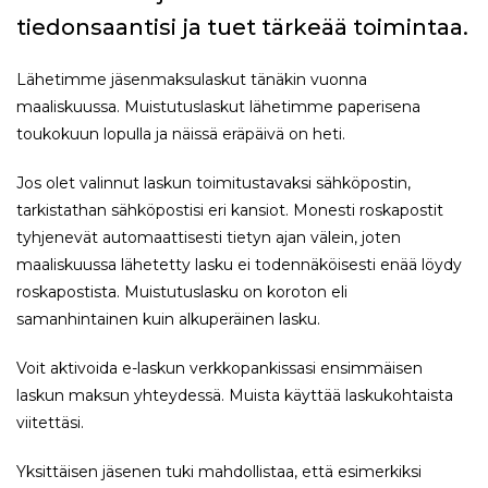
tiedonsaantisi ja tuet tärkeää toimintaa.
Lähetimme jäsenmaksulaskut tänäkin vuonna
maaliskuussa. Muistutuslaskut lähetimme paperisena
toukokuun lopulla ja näissä eräpäivä on heti.
Jos olet valinnut laskun toimitustavaksi sähköpostin,
tarkistathan sähköpostisi eri kansiot. Monesti roskapostit
tyhjenevät automaattisesti tietyn ajan välein, joten
maaliskuussa lähetetty lasku ei todennäköisesti enää löydy
roskapostista. Muistutuslasku on koroton eli
samanhintainen kuin alkuperäinen lasku.
Voit aktivoida e-laskun verkkopankissasi ensimmäisen
laskun maksun yhteydessä. Muista käyttää laskukohtaista
viitettäsi.
Yksittäisen jäsenen tuki mahdollistaa, että esimerkiksi