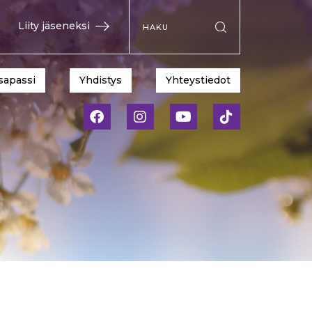
Hae sivustolta
Liity jäseneksi
Suorita haku
sapassi
Yhdistys
Yhteystiedot