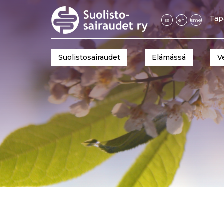
Tap
se
en
sme
Suolistosairaudet
Elämässä
V