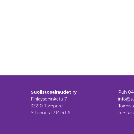
Suolistosairaudet ry
Puh
04
Finlaysoninkatu 7
info@su
33210 Tampere
Toimist
Y-tunnus 1714141-6
torstais