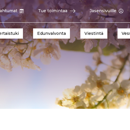
ahtumat
Tue toimintaa
Jäsensivuille
ertaistuki
Edunvalvonta
Viestintä
Ves