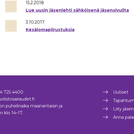
15.2.2018
Lue uusin jäsenlehti sähköisenä jäsensivuilta
3.10.2017
Kesälomapiirustuksia
4 725 4400
Uutiset
olistosairaudet.fi
Tapahtum
on puhelinaika maanantaisin ja
Liity jäse
in klo 14–17.
Anna pala