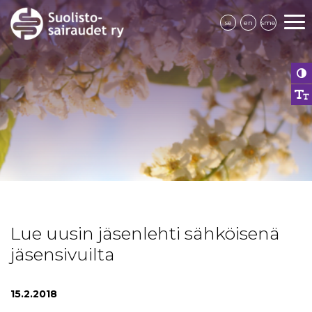
se
en
sme
Lue uusin jäsenlehti sähköisenä
jäsensivuilta
15.2.2018