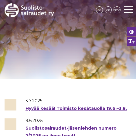
se
en
sme
3.7.2025
Hyvää kesää! Toimisto kesätauolla 19.6.–3.8.
9.6.2025
Suolistosairaudet-jäsenlehden numero
2/2025 on ilmestynyt!