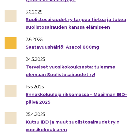
5.6.2025
Suolistosairaudet ry tarjoaa tietoa ja tukea
suolistosairauden kanssa elämiseen
2.6.2025
Saatavuushäiriö: Asacol 800mg
24.5.2025
Terveiset vuosikokouksesta: tulemme
olemaan Suolistosairaudet ry!
15.5.2025
Ennakkoluuloja rikkomassa – Maailman IBD-
päivä 2025
25.4.2025
Kutsu IBD ja muut suolistosairaudet ry:n
vuosikokoukseen