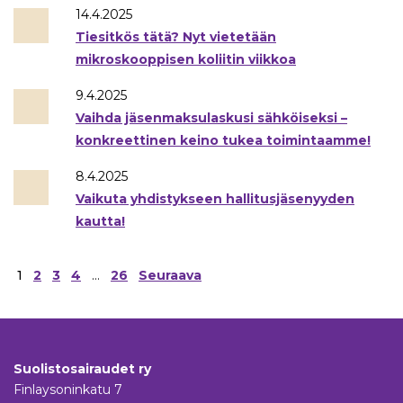
14.4.2025
Tiesitkös tätä? Nyt vietetään
mikroskooppisen koliitin viikkoa
9.4.2025
Vaihda jäsenmaksulaskusi sähköiseksi –
konkreettinen keino tukea toimintaamme!
8.4.2025
Vaikuta yhdistykseen hallitusjäsenyyden
kautta!
Artikkelien
1
2
3
4
…
26
Seuraava
sivutus
Suolistosairaudet ry
Finlaysoninkatu 7