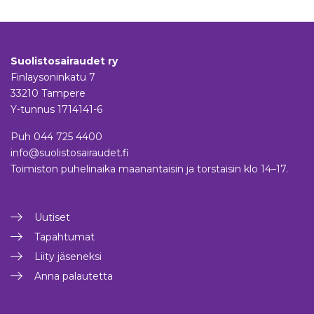
sivutus
Suolistosairaudet ry
Finlaysoninkatu 7
33210 Tampere
Y-tunnus 1714141-6
Puh
044 725 4400
info@suolistosairaudet.fi
Toimiston puhelinaika maanantaisin ja torstaisin klo 14–17.
Uutiset
Tapahtumat
Liity jäseneksi
Anna palautetta