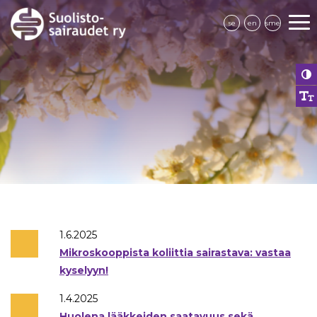
se
en
sme
1.6.2025
Mikroskooppista koliittia sairastava: vastaa
kyselyyn!
1.4.2025
Huolena lääkkeiden saatavuus sekä