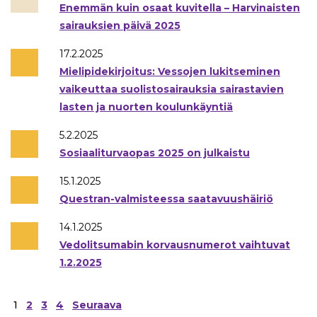
Enemmän kuin osaat kuvitella – Harvinaisten
sairauksien päivä 2025
17.2.2025
Mielipidekirjoitus: Vessojen lukitseminen
vaikeuttaa suolistosairauksia sairastavien
lasten ja nuorten koulunkäyntiä
5.2.2025
Sosiaaliturvaopas 2025 on julkaistu
15.1.2025
Questran-valmisteessa saatavuushäiriö
14.1.2025
Vedolitsumabin korvausnumerot vaihtuvat
1.2.2025
Artikkelien
1
2
3
4
Seuraava