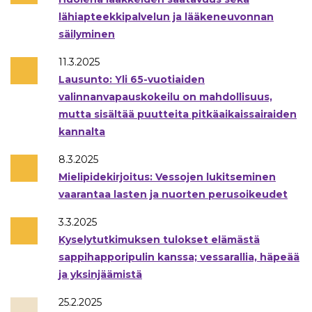
lähiapteekkipalvelun ja lääkeneuvonnan
säilyminen
11.3.2025
Lausunto: Yli 65-vuotiaiden
valinnanvapauskokeilu on mahdollisuus,
mutta sisältää puutteita pitkäaikaissairaiden
kannalta
8.3.2025
Mielipidekirjoitus: Vessojen lukitseminen
vaarantaa lasten ja nuorten perusoikeudet
3.3.2025
Kyselytutkimuksen tulokset elämästä
sappihapporipulin kanssa; vessarallia, häpeää
ja yksinjäämistä
25.2.2025