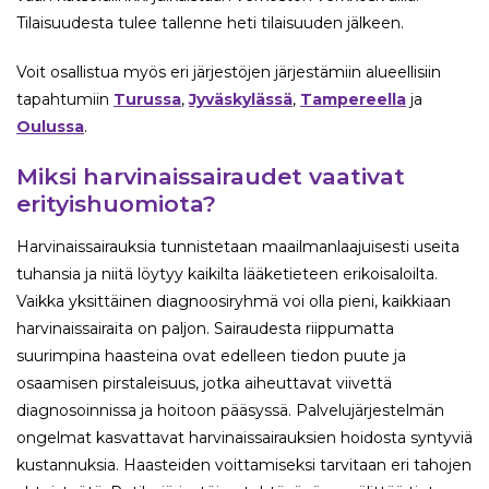
Tilaisuudesta tulee tallenne heti tilaisuuden jälkeen.
Voit osallistua myös eri järjestöjen järjestämiin alueellisiin
tapahtumiin
Turussa
,
Jyväskylässä
,
Tampereella
ja
Oulussa
.
Miksi harvinaissairaudet vaativat
erityishuomiota?
Harvinaissairauksia tunnistetaan maailmanlaajuisesti useita
tuhansia ja niitä löytyy kaikilta lääketieteen erikoisaloilta.
Vaikka yksittäinen diagnoosiryhmä voi olla pieni, kaikkiaan
harvinaissairaita on paljon. Sairaudesta riippumatta
suurimpina haasteina ovat edelleen tiedon puute ja
osaamisen pirstaleisuus, jotka aiheuttavat viivettä
diagnosoinnissa ja hoitoon pääsyssä. Palvelujärjestelmän
ongelmat kasvattavat harvinaissairauksien hoidosta syntyviä
kustannuksia. Haasteiden voittamiseksi tarvitaan eri tahojen