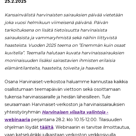
25.2.2025
Kansainvälistä harvinaisten sairauksien päivää vietetään
joka vuosi helmikuun viimeisenä päivänä. Päivän
tarkoituksena on lisätä tietoisuutta harvinaisista
sairauksista ja vammaryhmistä sekä näihin liittyvistä
haasteista. Vuoden 2025 teema on ”Enemmän kuin osaat
kuvitella”. Teemalla halutaan kuvata harvinaissairauksien
moninaisuuden lisäksi sairastavien ihmisten erilaisia
elämäntilanteita, haasteita, toiveita ja haaveita.
Osana Harvinaiset-verkostoa haluamme kannustaa kaikkia
osallistumaan teemapäivän viettoon sekä osoittamaan
tukensa harvinaissairaille ja heidän läheisilleen. Tule
seuraamaan Harvinaiset-verkoston ja harvinaissairauksien
yhteistyöryhmän
Harvinaisen viisaita valintoja
-
webinaaria
perjantaina 28.2. klo 10.15-12.00. Tilaisuuden
ohjelman löydät
täältä
. Webinaariin ei tarvitse ilmoittautua,
vaan katselulinkki julkaistaan verkoston verkkosivuilla.