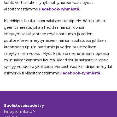
kohti. Vertaistukea lyhytsuolisyndroomaan löydät
ylläpitämästämme
Facebook-ryhmästä
.
Kloridiripuli kuuluu suomalaiseen tautiperintöön ja johtuu
geenivirheestä, joka aiheuttaa häiriön kloridin
imeytymisessä johtaen myös natriumin ja veden
puutteeliseen imeytymiseen. häiriön suolistossa johtaen
krooniseen ripuliin natriumin ja veden puutteellisen
imeytymisen vuoksi. Myös kaliumia menetetään nopeasti
munuaismekanismin kautta. Kloridiripulia sairastavia lapsia
syntyy vuodessa yksittäisiä. Vertaistukea kloridiripuliin löydät
esimerkiksi ylläpitämästämme
Facebook-ryhmästä
.
Suolistosairaudet ry
Finlaysoninkatu 7