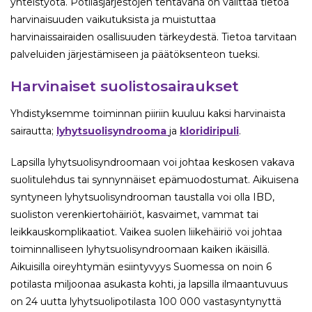
yhteistyötä. Potilasjärjestöjen tehtävänä on välittää tietoa
harvinaisuuden vaikutuksista ja muistuttaa
harvinaissairaiden osallisuuden tärkeydestä. Tietoa tarvitaan
palveluiden järjestämiseen ja päätöksenteon tueksi.
Harvinaiset suolistosairaukset
Yhdistyksemme toiminnan piiriin kuuluu kaksi harvinaista
sairautta;
lyhytsuolisyndrooma
ja
kloridiripuli
.
Lapsilla lyhytsuolisyndroomaan voi johtaa keskosen vakava
suolitulehdus tai synnynnäiset epämuodostumat. Aikuisena
syntyneen lyhytsuolisyndrooman taustalla voi olla IBD,
suoliston verenkiertohäiriöt, kasvaimet, vammat tai
leikkauskomplikaatiot. Vaikea suolen liikehäiriö voi johtaa
toiminnalliseen lyhytsuolisyndroomaan kaiken ikäisillä.
Aikuisilla oireyhtymän esiintyvyys Suomessa on noin 6
potilasta miljoonaa asukasta kohti, ja lapsilla ilmaantuvuus
on 24 uutta lyhytsuolipotilasta 100 000 vastasyntynyttä