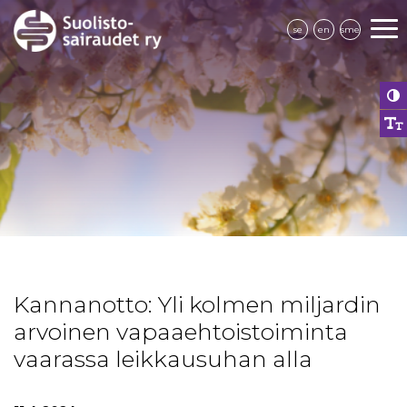
se
en
sme
Kannanotto: Yli kolmen miljardin
arvoinen vapaaehtoistoiminta
vaarassa leikkausuhan alla