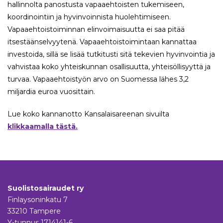
hallinnolta panostusta vapaaehtoisten tukemiseen,
koordinointiin ja hyvinvoinnista huolehtimiseen.
Vapaaehtoistoiminnan elinvoimaisuutta ei saa pitää
itsestäänselvyytenä. Vapaaehtoistoimintaan kannattaa
investoida, sillä se lisää tutkitusti sitä tekevien hyvinvointia ja
vahvistaa koko yhteiskunnan osallisuutta, yhteisöllisyyttä ja
turvaa. Vapaaehtoistyön arvo on Suomessa lähes 3,2
miljardia euroa vuosittain.
Lue koko kannanotto Kansalaisareenan sivuilta
klikkaamalla tästä.
Suolistosairaudet ry
Finlaysoninkatu 7
33210 Tampere
Y-tunnus 1714141-6