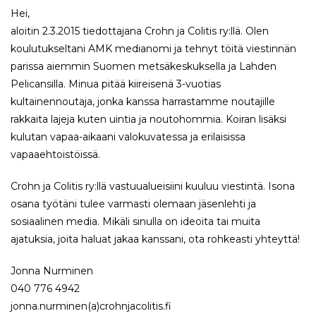
Hei,
aloitin 2.3.2015 tiedottajana Crohn ja Colitis ry:llä. Olen
koulutukseltani AMK medianomi ja tehnyt töitä viestinnän
parissa aiemmin Suomen metsäkeskuksella ja Lahden
Pelicansilla. Minua pitää kiireisenä 3-vuotias
kultainennoutaja, jonka kanssa harrastamme noutajille
rakkaita lajeja kuten uintia ja noutohommia. Koiran lisäksi
kulutan vapaa-aikaani valokuvatessa ja erilaisissa
vapaaehtoistöissä.
Crohn ja Colitis ry:llä vastuualueisiini kuuluu viestintä. Isona
osana työtäni tulee varmasti olemaan jäsenlehti ja
sosiaalinen media. Mikäli sinulla on ideoita tai muita
ajatuksia, joita haluat jakaa kanssani, ota rohkeasti yhteyttä!
Jonna Nurminen
040 776 4942
jonna.nurminen(a)crohnjacolitis.fi