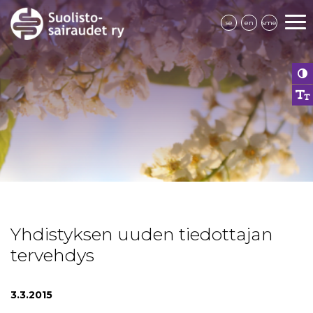
se
en
sme
Yhdistyksen uuden tiedottajan
tervehdys
3.3.2015