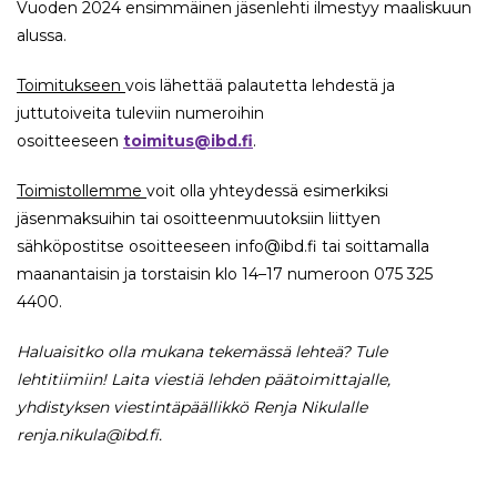
Vuoden 2024 ensimmäinen jäsenlehti ilmestyy maaliskuun
alussa.
Toimitukseen
vois lähettää palautetta lehdestä ja
juttutoiveita tuleviin numeroihin
osoitteeseen
toimitus@ibd.fi
.
Toimistollemme
voit olla yhteydessä esimerkiksi
jäsenmaksuihin tai osoitteenmuutoksiin liittyen
sähköpostitse osoitteeseen info@ibd.fi tai soittamalla
maanantaisin ja torstaisin klo 14–17 numeroon 075 325
4400.
Haluaisitko olla mukana tekemässä lehteä? Tule
lehtitiimiin! Laita viestiä lehden päätoimittajalle,
yhdistyksen viestintäpäällikkö Renja Nikulalle
renja.nikula@ibd.fi.