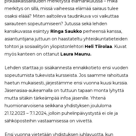
pitkäaikaissairauden merkitystä elämänkulussa – mikä
merkitys on sillä, missä vaiheessa elämää sairaus tulee
osaksi eläää? Miten aaltoileva taudinkuva voi vaikuttaa
sairauteen sopeutumiseen? Jutussa sekä lehden
kansikuvassa esiintyy
Ringa Saukko
perheensä kanssa,
asiantuntijana juttuun on haastateltu yhteiskuntatieteiden
tohtori ja sosiaalityön yliopistonlehtori
Heli Tiirolaa
. Kuvat
myös kanteen on ottanut
Laura Maunu.
Lehden starttaa jo sisäkannesta ennakkotieto ensi vuoden
sopeutumista tukevista kursseista. Jos saamme rahoitusta
haetun mukaisesti, järjestämme ensi vuonna kuusi kurssia.
Jäsenasiaa-aukeamalla on tuttuun tapaan monta lyhyttä
mutta sitäkin tärkeämpää infoa jäsenille. Yhtenä
huomionarvoisena seikkana yhdistyksen joululoma
21.12.2023 – 7.1.2024, jolloin puhelinpäivystystä ei ole ja
sähköposteihin vastaamisessa on viivettä.
Ensi vuonna vietetään yhdistuksen juhlavuotta, kun