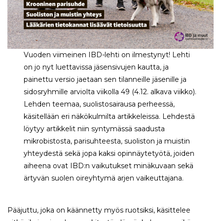
Vuoden viimeinen IBD-lehti on ilmestynyt! Lehti
on jo nyt luettavissa jäsensivujen kautta, ja
painettu versio jaetaan sen tilanneille jäsenille ja
sidosryhmille arviolta viikolla 49 (4.12. alkava viikko).
Lehden teemaa, suolistosairausa perheessä,
käsitellään eri näkökulmilta artikkeleissa. Lehdestä
löytyy artikkelit niin syntymässä saadusta
mikrobistosta, parisuhteesta, suoliston ja muistin
yhteydestä sekä jopa kaksi opinnäytetyötä, joiden
aiheena ovat IBD:n vaikutukset minäkuvaan sekä
ärtyvän suolen oireyhtymä arjen vaikeuttajana.
Pääjuttu, joka on käännetty myös ruotsiksi, käsittelee