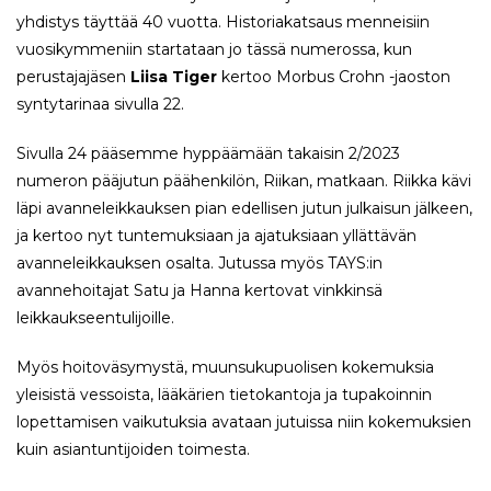
yhdistys täyttää 40 vuotta. Historiakatsaus menneisiin
vuosikymmeniin startataan jo tässä numerossa, kun
perustajajäsen
Liisa Tiger
kertoo Morbus Crohn -jaoston
syntytarinaa sivulla 22.
Sivulla 24 pääsemme hyppäämään takaisin 2/2023
numeron pääjutun päähenkilön, Riikan, matkaan. Riikka kävi
läpi avanneleikkauksen pian edellisen jutun julkaisun jälkeen,
ja kertoo nyt tuntemuksiaan ja ajatuksiaan yllättävän
avanneleikkauksen osalta. Jutussa myös TAYS:in
avannehoitajat Satu ja Hanna kertovat vinkkinsä
leikkaukseentulijoille.
Myös hoitoväsymystä, muunsukupuolisen kokemuksia
yleisistä vessoista, lääkärien tietokantoja ja tupakoinnin
lopettamisen vaikutuksia avataan jutuissa niin kokemuksien
kuin asiantuntijoiden toimesta.