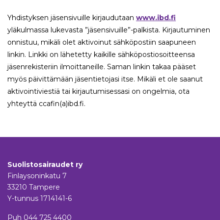
Yhdistyksen jäsensivuille kirjaudutaan
www.ibd.fi
yläkulmassa lukevasta ”jäsensivuille”-palkista. Kirjautuminen
onnistuu, mikäli olet aktivoinut sähköpostiin saapuneen
linkin. Linkki on lähetetty kaikille sähköpostiosoitteensa
jäsenrekisteriin ilmoittaneille. Saman linkin takaa pääset
myös päivittämään jäsentietojasi itse. Mikäli et ole saanut
aktivointiviestiä tai kirjautumisessasi on ongelmia, ota
yhteyttä ccafin(a)ibd.fi.
Suolistosairaudet ry
Finlaysoninkatu 7
33210 Tampere
Y-tunnus 1714141-6
Puh
044 725 4400