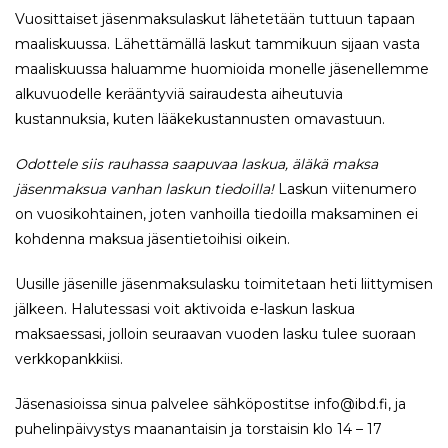
Vuosittaiset jäsenmaksulaskut lähetetään tuttuun tapaan
maaliskuussa. Lähettämällä laskut tammikuun sijaan vasta
maaliskuussa haluamme huomioida monelle jäsenellemme
alkuvuodelle kerääntyviä sairaudesta aiheutuvia
kustannuksia, kuten lääkekustannusten omavastuun.
Odottele siis rauhassa saapuvaa laskua, äläkä maksa
jäsenmaksua vanhan laskun tiedoilla!
Laskun viitenumero
on vuosikohtainen, joten vanhoilla tiedoilla maksaminen ei
kohdenna maksua jäsentietoihisi oikein.
Uusille jäsenille jäsenmaksulasku toimitetaan heti liittymisen
jälkeen. Halutessasi voit aktivoida e-laskun laskua
maksaessasi, jolloin seuraavan vuoden lasku tulee suoraan
verkkopankkiisi.
Jäsenasioissa sinua palvelee sähköpostitse info@ibd.fi, ja
puhelinpäivystys maanantaisin ja torstaisin klo 14 – 17