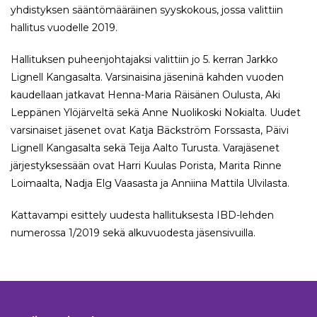
yhdistyksen sääntömääräinen syyskokous, jossa valittiin
hallitus vuodelle 2019.
Hallituksen puheenjohtajaksi valittiin jo 5. kerran Jarkko
Lignell Kangasalta. Varsinaisina jäseninä kahden vuoden
kaudellaan jatkavat Henna-Maria Räisänen Oulusta, Aki
Leppänen Ylöjärveltä sekä Anne Nuolikoski Nokialta. Uudet
varsinaiset jäsenet ovat Katja Bäckström Forssasta, Päivi
Lignell Kangasalta sekä Teija Aalto Turusta. Varajäsenet
järjestyksessään ovat Harri Kuulas Porista, Marita Rinne
Loimaalta, Nadja Elg Vaasasta ja Anniina Mattila Ulvilasta.
Kattavampi esittely uudesta hallituksesta IBD-lehden
numerossa 1/2019 sekä alkuvuodesta jäsensivuilla.