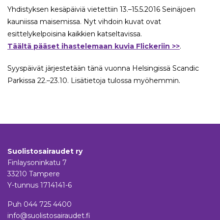
Yhdistyksen kesäpäiviä vietettiin 13.–15.5.2016 Seinäjoen
kauniissa maisemissa. Nyt vihdoin kuvat ovat
esittelykelpoisina kaikkien katseltavissa.
Täältä pääset ihastelemaan kuvia Flickeriin >>
.
Syyspäivät järjestetään tänä vuonna Helsingissä Scandic
Parkissa 22.–23.10. Lisätietoja tulossa myöhemmin.
Suolistosairaudet ry
Finlaysoninkatu 7
33210 Tampere
Y-tunnus 1714141-6
Puh
044 725 4400
info@suolistosairaudet.fi