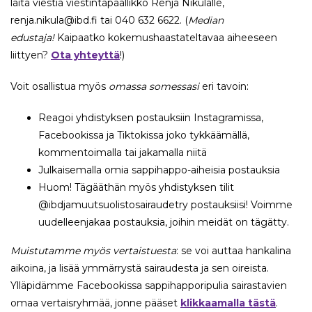
laita viestiä viestintäpäällikkö Renja Nikulalle,
renja.nikula@ibd.fi tai 040 632 6622. (
Median
edustaja!
Kaipaatko kokemushaastateltavaa aiheeseen
liittyen?
Ota yhteyttä
!)
Voit osallistua myös
omassa somessasi
eri tavoin:
Reagoi yhdistyksen postauksiin Instagramissa,
Facebookissa ja Tiktokissa joko tykkäämällä,
kommentoimalla tai jakamalla niitä
Julkaisemalla omia sappihappo-aiheisia postauksia
Huom! Tägääthän myös yhdistyksen tilit
@ibdjamuutsuolistosairaudetry postauksiisi! Voimme
uudelleenjakaa postauksia, joihin meidät on tägätty.
Muistutamme myös vertaistuesta
: se voi auttaa hankalina
aikoina, ja lisää ymmärrystä sairaudesta ja sen oireista.
Ylläpidämme Facebookissa sappihapporipulia sairastavien
omaa vertaisryhmää, jonne pääset
klikkaamalla tästä
.