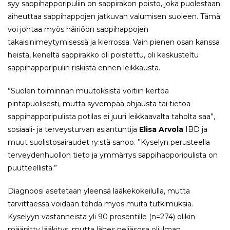
syy sappihapporipuliin on sappirakon poisto, joka puolestaan
aiheuttaa sappihappojen jatkuvan valumisen suoleen. Tämä
voi johtaa myös häiriöön sappihappojen
takaisinimeytymisessä ja kierrossa. Vain pienen osan kanssa
heistä, keneltä sappirakko oli poistettu, oli keskusteltu
sappihapporipulin riskistä ennen leikkausta.
”Suolen toiminnan muutoksista voitiin kertoa
pintapuolisesti, mutta syvempää ohjausta tai tietoa
sappihapporipulista potilas ei juuri leikkaavalta taholta saa”,
sosiaali- ja terveysturvan asiantuntija
Elisa Arvola
IBD ja
muut suolistosairaudet ry:stä sanoo. ”Kyselyn perusteella
terveydenhuollon tieto ja ymmärrys sappihapporipulista on
puutteellista.”
Diagnoosi asetetaan yleensä lääkekokeilulla, mutta
tarvittaessa voidaan tehdä myös muita tutkimuksia.
Kyselyyn vastanneista yli 90 prosentille (n=274) olikin
määrätty lääkitys, mutta lähes neljäsosa oli ilman