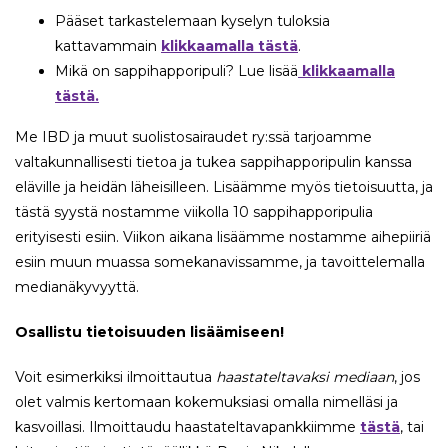
Pääset tarkastelemaan kyselyn tuloksia
kattavammain
klikkaamalla tästä
.
Mikä on sappihapporipuli? Lue lisää
klikkaamalla
tästä.
Me IBD ja muut suolistosairaudet ry:ssä tarjoamme
valtakunnallisesti tietoa ja tukea sappihapporipulin kanssa
eläville ja heidän läheisilleen. Lisäämme myös tietoisuutta, ja
tästä syystä nostamme viikolla 10 sappihapporipulia
erityisesti esiin. Viikon aikana lisäämme nostamme aihepiiriä
esiin muun muassa somekanavissamme, ja tavoittelemalla
medianäkyvyyttä.
Osallistu tietoisuuden lisäämiseen!
Voit esimerkiksi ilmoittautua
haastateltavaksi mediaan
, jos
olet valmis kertomaan kokemuksiasi omalla nimelläsi ja
kasvoillasi. Ilmoittaudu haastateltavapankkiimme
tästä
, tai