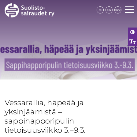
se
en
sme
Vessarallia, häpeää ja
yksinjäämistä –
sappihapporipulin
tietoisuusviikko 3.–9.3.