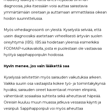
diagnoosia, joka itsessään voisi auttaa sairastavia
ymmärtämään oireitaan ja auttamaan ammattilaisia oikean
hoidon suunnittelussa.
Myös virhediagnosointi on yleistä. Kyselystä selviää, että
usein diagnoosiksi asetetaan virheellisesti ärtyvän suolen
oireyhtymä (IBS). IBS:ää hoidetaan yleensä esimerkiksi
FODMAP-ruokavaliolla, josta ei puolestaan ole vastaavaa
hyötyä sappihapporipulin hoidossa.
Hyvin menee, jos vain lääkettä saa
Kyselyssä selvitettiin myös sairauden vaikutuksia arkeen.
Vaikka suurin osa vastaajista kokee työ- ja toimintakykynsä
hyväksi, sairauden oireet kaventavat monien elinpiiriä,
vähentävät sosiaalisia suhteita sekä aiheuttavat häpeää.
Oireisiin kuuluu muun muassa jatkuva vessassa käynti ja
vesiripuli. Sappihapporipuli voi myös aiheuttaa