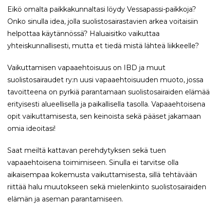
Eikö omalta paikkakunnaltasi löydy Vessapassi-paikkoja?
Onko sinulla idea, jolla suolistosairastavien arkea voitaisiin
helpottaa käytännössä? Haluaisitko vaikuttaa
yhteiskunnallisesti, mutta et tiedä mistä lähteä liikkeelle?
Vaikuttamisen vapaaehtoisuus on IBD ja muut
suolistosairaudet ry:n uusi vapaaehtoisuuden muoto, jossa
tavoitteena on pyrkiä parantamaan suolistosairaiden elämää
erityisesti alueellisella ja paikallisella tasolla. Vapaaehtoisena
opit vaikuttamisesta, sen keinoista sekä pääset jakamaan
omia ideoitasi!
Saat meiltä kattavan perehdytyksen sekä tuen
vapaaehtoisena toimimiseen. Sinulla ei tarvitse olla
aikaisempaa kokemusta vaikuttamisesta, sillä tehtävään
riittää halu muutokseen sekä mielenkiinto suolistosairaiden
elämän ja aseman parantamiseen.