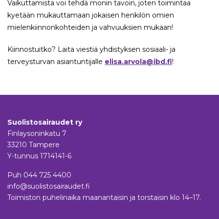
Vaikuttamista voi tehdä monin tavoin, joten toimintaa
kyetään mukauttamaan jokaisen henkilön omien
mielenkiinnonkohteiden ja vahvuuksien mukaan!
Kiinnostuitko? Laita viestiä yhdistyksen sosiaali- ja
terveysturvan asiantuntijalle
elisa.arvola@ibd.fi
!
Suolistosairaudet ry
Finlaysoninkatu 7
33210 Tampere
Y-tunnus 1714141-6
Puh
044 725 4400
info@suolistosairaudet.fi
Toimiston puhelinaika maanantaisin ja torstaisin klo 14–17.