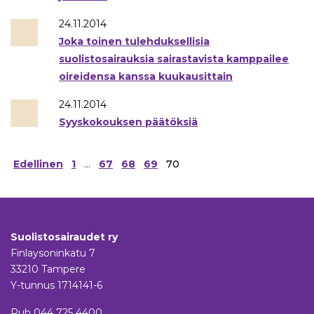
24.11.2014
Joka toinen tulehduksellisia
suolistosairauksia sairastavista kamppailee
oireidensa kanssa kuukausittain
24.11.2014
Syyskokouksen päätöksiä
Artikkelien
Edellinen
1
…
67
68
69
70
sivutus
Suolistosairaudet ry
Finlaysoninkatu 7
33210 Tampere
Y-tunnus 1714141-6
Puh
044 725 4400