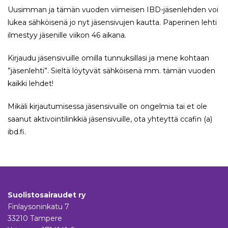
Uusimman ja tämän vuoden viimeisen IBD-jäsenlehden voi
lukea sähköisenä jo nyt jäsensivujen kautta.
Paperinen lehti
ilmestyy jäsenille viikon 46 aikana.
Kirjaudu jäsensivuille omilla tunnuksillasi ja mene kohtaan
”jäsenlehti”. Sieltä löytyvät sähköisenä mm. tämän vuoden
kaikki lehdet!
Mikäli kirjautumisessa jäsensivuille on ongelmia tai et ole
saanut aktivointilinkkiä jäsensivuille, ota yhteyttä ccafin (a)
ibd.fi.
Suolistosairaudet ry
Finlaysoninkatu 7
33210 Tampere