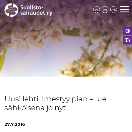
se
en
sme
Uusi lehti ilmestyy pian – lue
sähköisenä jo nyt!
27.7.2016