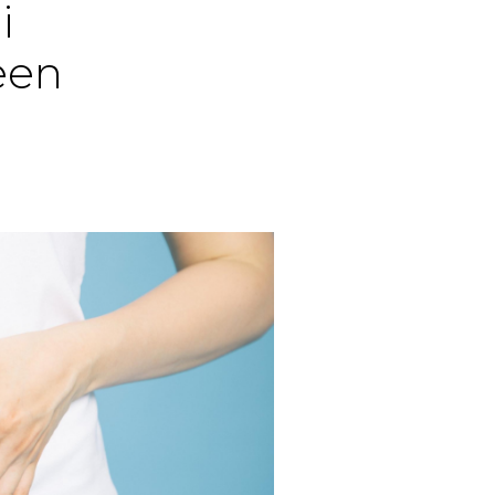
i
een