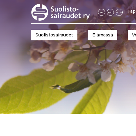
Tap
se
en
sme
Suolistosairaudet
Elämässä
V