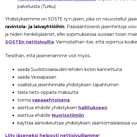
palveluista (Turku)
Yhdistyksemme on SOSTE ry:n jäsen, joka on neuvotellut jä
ravintola- ja laivayhtiöihin
. Pääsääntöisesti jäsenhintoja vo
ja niiden henkilöjäsenet, ellei sopimuksessa suoraan toisin ma
SOSTEn nettisivuilta
. Varmistathan itse, että sopimus kosk
Tiesithän, että jäsenenämme voit myös..
saada Suolistosairaudet-lehden kotiin kannettuna
saada Vessapassin
osallistua jäsenhinnalla yhdistyksen tapahtumiin
tilata tieto-oppaita maksutta
toimia
vapaaehtoisena
asettua ehdolle yhdistyksen
hallitukseen
asettua ehdolle
Nuorisotiimiin
käyttää äänioikeuttasi yhdistyksen sääntömääräisissä v
Liity jäseneksi helposti nettisivuillamme
!