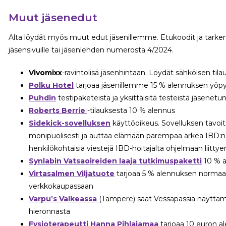
Muut jäsenedut
Alta löydät myös muut edut jäsenillemme. Etukoodit ja tarke
jäsensivuille tai jäsenlehden numerosta 4/2024.
Vivomixx
-ravintolisä jäsenhintaan. Löydät sähköisen ti
Polku Hotel
tarjoaa jäsenillemme 15 % alennuksen yöpy
Puhdin
testipaketeista ja yksittäisitä testeistä jäsenetu
Roberts Berrie
-tilauksesta 10 % alennus
Sidekick-sovelluksen
käyttöoikeus. Sovelluksen tavo
monipuolisesti ja auttaa elämään parempaa arkea IBD:n 
henkilökohtaisia viestejä IBD-hoitajalta ohjelmaan liittye
Synlabin Vatsaoireiden laaja tutkimuspaketti
10 % a
Virtasalmen Viljatuote
tarjoaa 5 % alennuksen normaali
verkkokaupassaan
Varpu’s Valkeassa
(Tampere) saat Vessapassia näyttäm
hieronnasta
Fysioterapeutti Hanna Pihlajamaa
tarjoaa 10 euron a