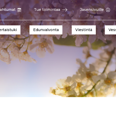
ahtumat
Tue toimintaa
Jäsensivuille
ertaistuki
Edunvalvonta
Viestintä
Ves