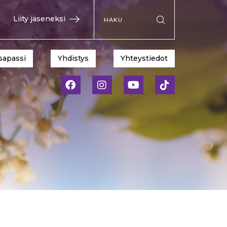
Hae sivustolta
Liity jäseneksi
Suorita haku
sapassi
Yhdistys
Yhteystiedot