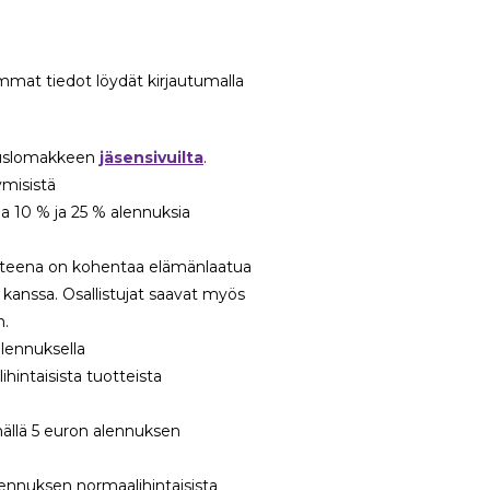
mmat tiedot löydät kirjautumalla
lauslomakkeen
jäsensivuilta
.
misistä
na 10 % ja 25 % alennuksia
itteena on kohentaa elämänlaatua
kanssa. Osallistujat saavat myös
n.
lennuksella
hintaisista tuotteista
ällä 5 euron alennuksen
lennuksen normaalihintaisista