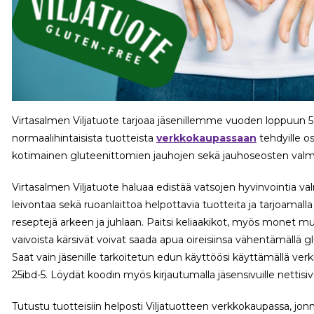
Virtasalmen Viljatuote tarjoaa jäsenillemme vuoden loppuun 
normaalihintaisista tuotteista
verkkokaupassaan
tehdyille os
kotimainen gluteenittomien jauhojen sekä jauhoseosten valmi
Virtasalmen Viljatuote haluaa edistää vatsojen hyvinvointia va
leivontaa sekä ruoanlaittoa helpottavia tuotteita ja tarjoamalla
reseptejä arkeen ja juhlaan. Paitsi keliaakikot, myös monet m
vaivoista kärsivät voivat saada apua oireisiinsa vähentämällä g
Saat vain jäsenille tarkoitetun edun käyttöösi käyttämällä ve
25ibd-5. Löydät koodin myös kirjautumalla jäsensivuille nettisi
Tutustu tuotteisiin helposti Viljatuotteen verkkokaupassa, jo