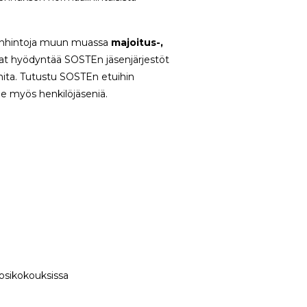
senhintoja muun muassa
majoitus-,
ivat hyödyntää SOSTEn jäsenjärjestöt
inita. Tutustu SOSTEn etuihin
ee myös henkilöjäseniä.
uosikokouksissa