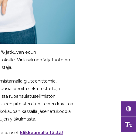
5 % jatkuvan edun
toksille. Virtasalmen Viljatuote on
staja.
lmistamalla gluteenittomia,
 uusia ideoita sekä testattuja
uista ruoansulatuselimistön
luteenipitoisten tuotteiden käyttöä.
rkkokaupan kassalla jäsenetukoodia
vujen yläkulmasta.
nne pääset
klikkaamalla tästä!