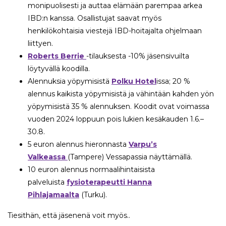
monipuolisesti ja auttaa elämään parempaa arkea
IBD:n kanssa. Osallistujat saavat myös
henkilökohtaisia viestejä IBD-hoitajalta ohjelmaan
liittyen.
Roberts Berrie
-tilauksesta -10% jäsensivuilta
löytyvällä koodilla.
Alennuksia yöpymisistä
Polku Hotel
issa; 20 %
alennus kaikista yöpymisistä ja vähintään kahden yön
yöpymisistä 35 % alennuksen. Koodit ovat voimassa
vuoden 2024 loppuun pois lukien kesäkauden 1.6.–
30.8.
5 euron alennus hieronnasta
Varpu’s
Valkeassa
(Tampere) Vessapassia näyttämällä.
10 euron alennus normaalihintaisista
palveluista
fysioterapeutti Hanna
Pihlajamaalta
(Turku).
Tiesithän, että jäsenenä voit myös..