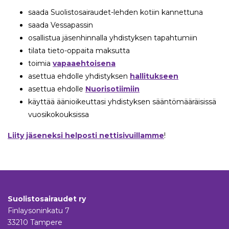
saada Suolistosairaudet-lehden kotiin kannettuna
saada Vessapassin
osallistua jäsenhinnalla yhdistyksen tapahtumiin
tilata tieto-oppaita maksutta
toimia
vapaaehtoisena
asettua ehdolle yhdistyksen
hallitukseen
asettua ehdolle
Nuorisotiimiin
käyttää äänioikeuttasi yhdistyksen sääntömääräisissä
vuosikokouksissa
Liity jäseneksi helposti nettisivuillamme
!
Suolistosairaudet ry
Finlaysoninkatu 7
33210 Tampere