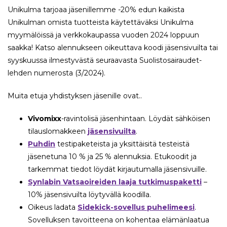
Unikulma tarjoaa jäsenillemme -20% edun kaikista
Unikulman omista tuotteista käytettäväksi Unikulma
myymälöissä ja verkkokaupassa vuoden 2024 loppuun
saakka! Katso alennukseen oikeuttava koodi jäsensivuilta tai
syyskuussa ilmestyvästä seuraavasta Suolistosairaudet-
lehden numerosta (3/2024).
Muita etuja yhdistyksen jäsenille ovat..
Vivomixx
-ravintolisä jäsenhintaan. Löydät sähköisen
tilauslomakkeen
jäsensivuilta
.
Puhdin
testipaketeista ja yksittäisitä testeistä
jäsenetuna 10 % ja 25 % alennuksia. Etukoodit ja
tarkemmat tiedot löydät kirjautumalla jäsensivuille.
Synlabin Vatsaoireiden laaja tutkimuspaketti
–
10% jäsensivuilta löytyvällä koodilla.
Oikeus ladata
Sidekick-sovellus puhelimeesi
.
Sovelluksen tavoitteena on kohentaa elämänlaatua