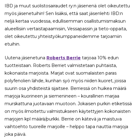
IBD ja muut suolistosairaudet ry:n jäsenenä olet oikeutettu
myös jäsenetuihin! Sen lisäksi, että saat jäsenlehti IBD:n
neljä kertaa vuodessa, edullisemman osallistumismaksun
alueellisiin vertaistapaamisiin, Vessapassin ja tieto-oppaita,
olet oikeutettu yhteistyökumppaneidemme tarjoamiin
etuihin.
Uutena jäsenetuna
Roberts Berrie
tarjoaa 10% edun
tuotteistaan. Roberts Berriet valmistetaan puhtaista,
kokonaista marjoista. Marjat ovat suomalaisten paras
polyfenolien lähde, kunhan syö myös niiden kuoret, joissa
suurin osa yhdisteistä sijaitsee. Berriessä on huikea määrä
marjoja kuorineen ja siemenineen – kourallinen marjaa
murskattuna juotavaan muotoon. Jokaisen purkin etiketissä
on myös ilmoitettu valmistukseen käytettyjen kokonaisten
marjojen kpl määrä/purkki. Berrie on kätevä ja maistuva
vaihtoehto tuoreille marjoille – helppo tapa nauttia marjoja
joka päivä.