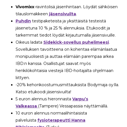
Vivomixx
-ravintolisä jäsenhintaan. Löydät sähköisen
tilauslomakkeen
jäsensivuilta
.
Puhdin
testipaketeista ja yksittäisitä testeistä
jäsenetuna 10 % ja 25 % alennuksia. Etukoodit ja
tarkemmat tiedot löydät kirjautumalla jäsensivuille.
Oikeus ladata
Sidekick-sovellus puhelimeesi
.
Sovelluksen tavoitteena on kohentaa elämänlaatua
monipuolisesti ja auttaa elämään parempaa arkea
IBD:n kanssa. Osallistujat saavat myös
henkilökohtaisia viestejä IBD-hoitajalta ohjelmaan
liittyen.
-20% kehonkoostumusmittauksista Bodymaja oy:lla.
Katso etukoodi jäsensivuilta!
5 euron alennus hieronnasta
Varpu’s
Valkeassa
(Tampere) Vessapassia näyttämällä.
10 euron alennus normaalihintaisista
palveluista
fysioterapeutti Hanna