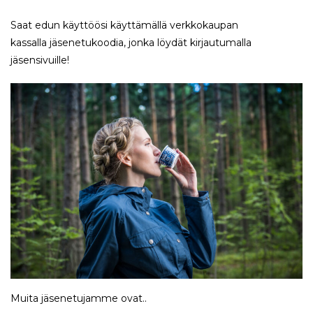
Saat edun käyttöösi käyttämällä verkkokaupan
kassalla jäsenetukoodia, jonka löydät kirjautumalla
jäsensivuille!
Muita jäsenetujamme ovat..