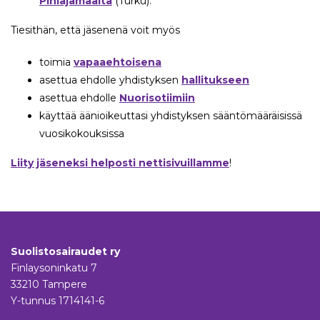
Pihlajamaalta
(Turku).
Tiesithän, että jäsenenä voit myös
toimia
vapaaehtoisena
asettua ehdolle yhdistyksen
hallitukseen
asettua ehdolle
Nuorisotiimiin
käyttää äänioikeuttasi yhdistyksen sääntömääräisissä
vuosikokouksissa
Liity jäseneksi helposti nettisivuillamme
!
Suolistosairaudet ry
Finlaysoninkatu 7
33210 Tampere
Y-tunnus 1714141-6