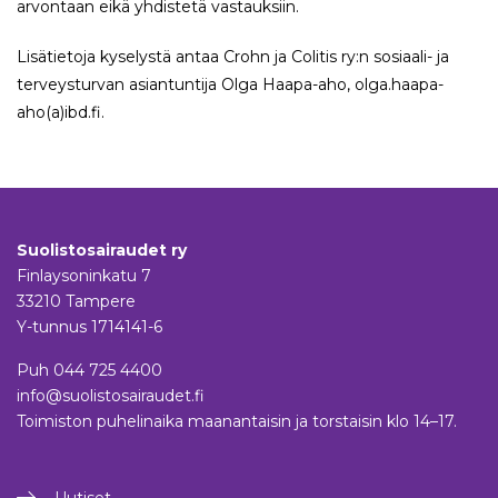
arvontaan eikä yhdistetä vastauksiin.
Lisätietoja kyselystä antaa Crohn ja Colitis ry:n sosiaali- ja
terveysturvan asiantuntija Olga Haapa-aho, olga.haapa-
aho(a)ibd.fi.
Suolistosairaudet ry
Finlaysoninkatu 7
33210 Tampere
Y-tunnus 1714141-6
Puh
044 725 4400
info@suolistosairaudet.fi
Toimiston puhelinaika maanantaisin ja torstaisin klo 14–17.