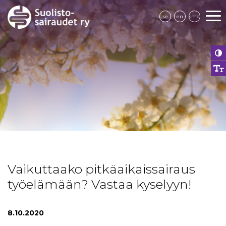
se
en
sme
Vaikuttaako pitkäaikaissairaus
työelämään? Vastaa kyselyyn!
8.10.2020