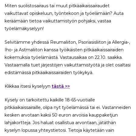
Miten suolistosairaus tai muut pitkäaikaissairaudet
vaikuttavat opiskeluun, työntekoon ja työelämään? Auta
keräämään tietoa vaikuttamistyön pohjaksi, vastaa
työelämäkyselyyn!
Selvitämme yhdessä Reumaliiton, Psoriasisliiton ja Allergia-,
Iho- ja Astmaliiton kanssa työikäisten pitkäaikaissairaiden
kokemuksia työelämästä. Vastausaikaa on 22.10. saakka.
Vastaamalla tuet järjestöjen vaikuttamistyötä ja olet osaltasi
edistämässä pitkäaikaissairaiden työkykyä.
Klikkaa itsesi kyselyyn
tästä >>
Kysely on tarkoitettu kaikille 18-65-vuotialle
pitkäaikaissairaille, olipa nyt työelämässä tai ei. Vastanneiden
kesken arvotaan kaksi 50 euron arvoisia kauppaketjun
lahjakortteja. Jos haluat osallistua arvontaan, jätäthän
kyselyn lopussa yhteystietosi. Tietoja käytetään vain