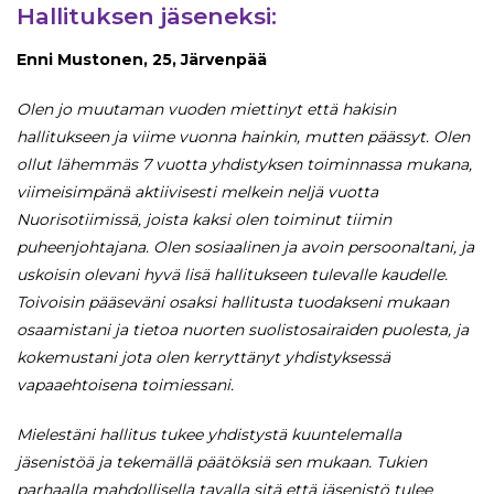
Hallituksen jäseneksi:
Enni Mustonen, 25, Järvenpää
Olen jo muutaman vuoden miettinyt että hakisin
hallitukseen ja viime vuonna hainkin, mutten päässyt. Olen
ollut lähemmäs 7 vuotta yhdistyksen toiminnassa mukana,
viimeisimpänä aktiivisesti melkein neljä vuotta
Nuorisotiimissä, joista kaksi olen toiminut tiimin
puheenjohtajana. Olen sosiaalinen ja avoin persoonaltani, ja
uskoisin olevani hyvä lisä hallitukseen tulevalle kaudelle.
Toivoisin pääseväni osaksi hallitusta tuodakseni mukaan
osaamistani ja tietoa nuorten suolistosairaiden puolesta, ja
kokemustani jota olen kerryttänyt yhdistyksessä
vapaaehtoisena toimiessani.
Mielestäni hallitus tukee yhdistystä kuuntelemalla
jäsenistöä ja tekemällä päätöksiä sen mukaan. Tukien
parhaalla mahdollisella tavalla sitä että jäsenistö tulee