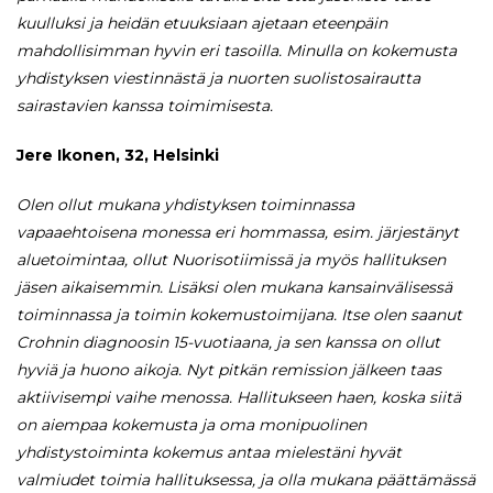
kuulluksi ja heidän etuuksiaan ajetaan eteenpäin
mahdollisimman hyvin eri tasoilla. Minulla on kokemusta
yhdistyksen viestinnästä ja nuorten suolistosairautta
sairastavien kanssa toimimisesta.
Jere Ikonen, 32, Helsinki
Olen ollut mukana yhdistyksen toiminnassa
vapaaehtoisena monessa eri hommassa, esim. järjestänyt
aluetoimintaa, ollut Nuorisotiimissä ja myös hallituksen
jäsen aikaisemmin. Lisäksi olen mukana kansainvälisessä
toiminnassa ja toimin kokemustoimijana. Itse olen saanut
Crohnin diagnoosin 15-vuotiaana, ja sen kanssa on ollut
hyviä ja huono aikoja. Nyt pitkän remission jälkeen taas
aktiivisempi vaihe menossa. Hallitukseen haen, koska siitä
on aiempaa kokemusta ja oma monipuolinen
yhdistystoiminta kokemus antaa mielestäni hyvät
valmiudet toimia hallituksessa, ja olla mukana päättämässä