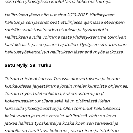
sekä olen yhdistyksen kouluttama kokemustoimija.
Hallituksen jäsen olin vuosina 2019-2023. Yhdistyksen
hallitus ja sen jäsenet ovat etulinjassa ajamassa eteenpäin
meidän suolistosairauden etuuksia ja hyvinvointia.
Hallituksen avulla voimme taata yhdistyksemme toimivan
laadukkaasti ja sen jäseniä ajatellen. Pystyisin sitoutumaan
hallitustyöskentelyyn hallituksen jäsenenä myös jatkossa.
Satu Mylly, 58, Turku
Toimin mieheni kanssa Turussa aluevertaisena ja kerran
kuukaudessa järjestämme jotain mielenkiintoista ohjelmaa.
Toimin myös tukihenkilönä, kokemustoimijana/
kokemusasiantuntijana sekä käyn pitämässä Kelan
kursseilla yhdistysesittelyjä. Olen toiminut hallituksessa
kaksi vuotta ja myös vertaistukitiimissä. Halu on kova
jatkaa hallitus työskentelyä koska koen sen tärkeäksi ja
minulla on tarvittava kokemus, osaaminen ja intohimo