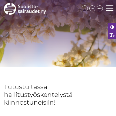
se
en
sme
Tutustu tässä
hallitustyöskentelystä
kiinnostuneisiin!