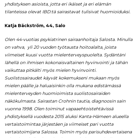
yhdistyksen asioista, jotta eri ikäiset ja eri elämän
tilanteissa olevat IBD:tä sairastavat tulisivat huomioiduksi.
Katja Bäckström, 44, Salo
Olen 44-vuotias psykiatrinen sairaanhoitaja Salosta. Minulla
on vahva, yli 20 vuoden työtausta hoitoalalta, joista
viimeiset kuusi vuotta mielenterveyspuolelta. Sydäntäni
lähellä on ihmisen kokonaisvaltainen hyvinvointi ja tähän
vaikuttaa pitkälti myös mielen hyvinvointi.
Suolistosairaudet käyvät kokemukseni mukaan myös
mielen päälle ja haluaisinkin olla mukana edistämässä
mielenterveyden huomioimista suolistosairaiden
näkökulmasta. Sairastan Crohnin tautia, diagnoosin sain
vuonna 1998. Olen toiminut vapaaehtoistehtävissä
yhdistyksellä vuodesta 2015 aluksi Kanta-Hämeen alueella
vertaistoimintaa järjestäen ja viimeiset pari vuotta
vertaistoimijana Salossa. Toimin myös parisuhdevertaisena