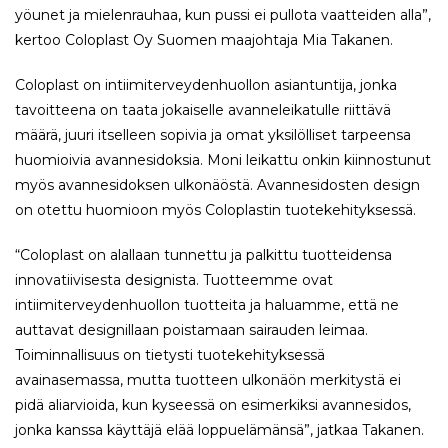
yöunet ja mielenrauhaa, kun pussi ei pullota vaatteiden alla”,
kertoo Coloplast Oy Suomen maajohtaja M​ia Takanen.​
Coloplast on intiimiterveydenhuollon asiantuntija, jonka
tavoitteena on taata jokaiselle avanneleikatulle riittävä
määrä, juuri itselleen sopivia ja omat yksilölliset tarpeensa
huomioivia avannesidoksia. Moni leikattu onkin kiinnostunut
myös avannesidoksen ulkonäöstä. Avannesidosten design
on otettu huomioon myös Coloplastin tuotekehityksessä.
“Coloplast on alallaan tunnettu ja palkittu tuotteidensa
innovatiivisesta designista. Tuotteemme ovat
intiimiterveydenhuollon tuotteita ja haluamme, että ne
auttavat designillaan poistamaan sairauden leimaa.
Toiminnallisuus on tietysti tuotekehityksessä
avainasemassa, mutta tuotteen ulkonäön merkitystä ei
pidä aliarvioida, kun kyseessä on esimerkiksi avannesidos,
jonka kanssa käyttäjä elää loppuelämänsä”, jatkaa Takanen.