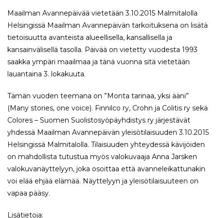
Maailman Avannepäivää vietetään 3.10.2015 Malmitalolla
Helsingissä Maailman Avannepäivän tarkoituksena on lisätä
tietoisuutta avanteista alueellisella, kansallisella ja
kansainvälisellä tasolla. Päivää on vietetty vuodesta 1993
saakka ympäri maailmaa ja tänä vuonna sitä vietetään
lauantaina 3. lokakuuta.
Tämän vuoden teemana on ”Monta tarinaa, yksi ääni”
(Many stories, one voice). Finnilco ry, Crohn ja Colitis ry sekä
Colores – Suomen Suolistosyöpäyhdistys ry järjestävät
yhdessä Maailman Avannepäivän yleisötilaisuuden 3.10.2015
Helsingissä Malmitalolla. Tilaisuuden yhteydessä kävijöiden
on mahdollista tutustua myös valokuvaaja Anna Jarsken
valokuvanäyttelyyn, joka osoittaa että avanneleikattunakin
voi elää ehjää elämää. Näyttelyyn ja yleisötilaisuuteen on
vapaa pääsy.
Lisätietoja: