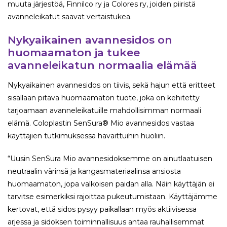
muuta järjestöä, Finnilco ry ja Colores ry, joiden piiristä
avanneleikatut saavat vertaistukea.
Nykyaikainen avannesidos on
huomaamaton ja tukee
avanneleikatun normaalia elämää
Nykyaikainen avannesidos on tiivis, sekä hajun että eritteet
sisällään pitävä huomaamaton tuote, joka on kehitetty
tarjoamaan avanneleikatuille mahdollisimman normaali
elämä. Coloplastin SenSura® Mio ­avannesidos vastaa
käyttäjien tutkimuksessa havaittuihin huoliin.
“Uusin SenSura Mio ­avannesidoksemme on ainutlaatuisen
neutraalin värinsä ja kangasmateriaalinsa ansiosta
huomaamaton, jopa valkoisen paidan alla. Näin käyttäjän ei
tarvitse esimerkiksi rajoittaa pukeutumistaan. Käyttäjämme
kertovat, että sidos pysyy paikallaan myös aktiivisessa
arjessa ja sidoksen toiminnallisuus antaa rauhallisemmat