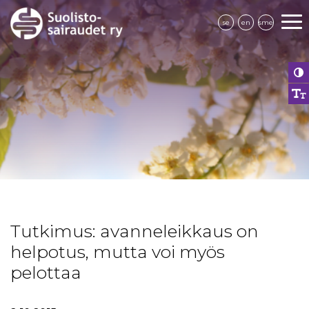
se
en
sme
Tutkimus: avanneleikkaus on
helpotus, mutta voi myös
pelottaa