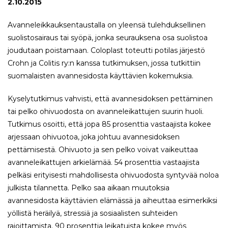
2.10.2015
Avanneleikkauksen​taustalla on yleensä tulehduksellinen
suolistosairaus tai syöpä, jonka seurauksena osa suolistoa
joudutaan poistamaan. C​oloplast toteutti potilas järjestö
Crohn ja Colitis ry:n kanssa tutkimuksen, jossa tutkittiin
suomalaisten avannesidosta käyttävien kokemuksia.
Kyselytutkimus vahvisti, että avannesidoksen pettäminen
tai pelko ohivuodosta on avanneleikattujen suurin huoli.
Tutkimus osoitti, että jopa 85 prosenttia vastaajista kokee
arjessaan ohivuotoa, joka johtuu avannesidoksen
pettämisestä. Ohivuoto ja sen pelko voivat vaikeuttaa
avanneleikattujen arkielämää. 54 prosenttia vastaajista
pelkäsi erityisesti mahdollisesta ohivuodosta syntyvää noloa
julkista tilannetta. Pelko saa aikaan muutoksia
avannesidosta käyttävien elämässä ja aiheuttaa esimerkiksi
yöllistä heräilyä, stressiä ja sosiaalisten suhteiden
rajoittamista. 90 prosenttia leikatuista kokee myös