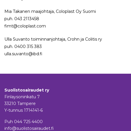
Mia Takanen maajohtaja, Coloplast Oy Suomi
puh. 043 2113458
fimt@coloplast.com
Ulla Suvanto toiminnanjohtaja, Crohn ja Colitis ry
puh. 0400 315 383
ulla.suvanto@ibd.fi
Suolistosairaudet ry
Finlaysoninkatu 7
33210 Tampere
Y-tunnus 1714141-6
Puh
044 725 4400
info@suolistosairaudet.fi