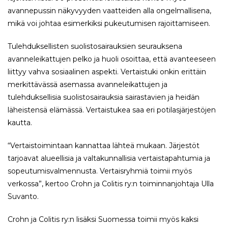
avannepussin näkyvyyden vaatteiden alla ongelmallisena,
mikä voi johtaa esimerkiksi pukeutumisen rajoittamiseen.
Tulehduksellisten suolistosairauksien seurauksena
avanneleikattujen pelko ja huoli osoittaa, että avanteeseen
liittyy vahva sosiaalinen aspekti. Vertaistuki onkin erittäin
merkittävässä asemassa avanneleikattujen ja
tulehduksellisia suolistosairauksia sairastavien ja heidän
läheistensä elämässä. Vertaistukea saa eri potilasjärjestöjen
kautta.
“Vertaistoimintaan kannattaa lähteä mukaan. Järjestöt
tarjoavat alueellisia ja valtakunnallisia vertaistapahtumia ja
sopeutumisvalmennusta. Vertaisryhmiä toimii myös
verkossa”, kertoo Crohn ja Colitis ry:n toiminnanjohtaja Ulla
Suvanto.​
Crohn ja Colitis ry:n lisäksi Suomessa toimii myös kaksi