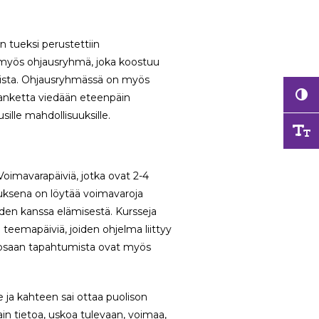
tueksi perustettiin
 myös ohjausryhmä, joka koostuu
isista. Ohjausryhmässä on myös
hanketta viedään eteenpäin
lle mahdollisuuksille.
oimavarapäiviä, jotka ovat 2-4
tuksena on löytää voimavaroja
iiden kanssa elämisestä. Kursseja
eemapäiviä, joiden ohjelma liittyy
in osaan tapahtumista ovat myös
e ja kahteen sai ottaa puolison
ain tietoa, uskoa tulevaan, voimaa,