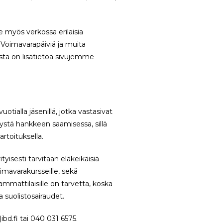
 myös verkossa erilaisia
Voimavarapäiviä ja muita
ista on lisätietoa sivujemme
otialla jäsenillä, jotka vastasivat
tystä hankkeen saamisessa, sillä
artoituksella.
yisesti tarvitaan eläkeikäisiä
oimavarakursseille, sekä
ammattilaisille on tarvetta, koska
a suolistosairaudet.
bd.fi tai 040 031 6575.