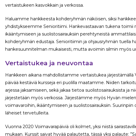
vertaistukeen kasvokkain ja verkossa.
Haluamme hankkeesta kohderyhmän näköisen, siksi hankkeen 
yhdistykseemme Senioritiimi. Hankevastaavan tukena toimii
ikääntymiseen ja suolistosairauksiin perehtyneistä ammattila
kohderyhmän edustaja. Senioritiimin ja ohjausryhmän tuella 
hankesuunnitelman mukaisesti, mutta avoimin silmin myös uusi
Vertaistukea ja neuvontaa
Hankkeen aikana mahdollistamme vertaistukea järjestämällä V
päivää kestäviä kursseja eri puolilla maatamme. Niiden tarkoi
arjessa jaksamiseen, sekä jakaa tietoa suolistosairauksista ja n
järjestetään myös verkossa. Järjestämme myös Hyvän mielen t
voimavaroihin, ikääntymiseen ja suolistosairauksiin. Suurinpi
läheiset tervetulleita.
Vuonna 2020 Voimavarapäiviä oli kolmet, yksi niistä sairastavill
mukaan. Kurssit saivat hyvää palautetta, tässä yksi palaute: ”S