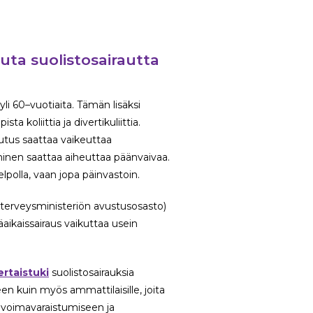
uta suolistosairautta
i 60–vuotiaita. Tämän lisäksi
a koliittia ja divertikuliittia.
utus saattaa vaikeuttaa
minen saattaa aiheuttaa päänvaivaa.
lpolla, vaan jopa päinvastoin.
 terveysministeriön avustusosasto)
aikaissairaus vaikuttaa usein
ertaistuki
suolistosairauksia
lleen kuin myös ammattilaisille, joita
 voimavaraistumiseen ja