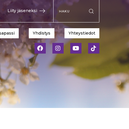
Hae sivustolta
Liity jäseneksi
Suorita haku
sapassi
Yhdistys
Yhteystiedot