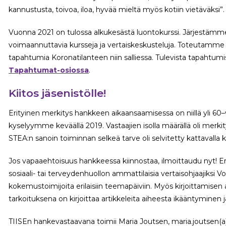
kannustusta, toivoa, iloa, hyvää mieltä myös kotiin vietäväksi”.
Vuonna 2021 on tulossa alkukesästä luontokurssi. Järjestämme
voimaannuttavia kursseja ja vertaiskeskusteluja. Toteutamme 
tapahtumia Koronatilanteen niin salliessa. Tulevista tapahtum
Tapahtumat-osiossa
.
Kiitos jäsenistölle!
Erityinen merkitys hankkeen aikaansaamisessa on niillä yli 60–vu
kyselyymme keväällä 2019. Vastaajien isolla määrällä oli merki
STEA:n sanoin toiminnan selkeä tarve oli selvitetty kattavalla k
Jos vapaaehtoisuus hankkeessa kiinnostaa, ilmoittaudu nyt! Erit
sosiaali- tai terveydenhuollon ammattilaisia vertaisohjaajiksi V
kokemustoimijoita erilaisiin teemapäiviin. Myös kirjoittamisen 
tarkoituksena on kirjoittaa artikkeleita aiheesta ikääntyminen j
TIISEn hankevastaavana toimii Maria Joutsen, maria.joutsen(a)i