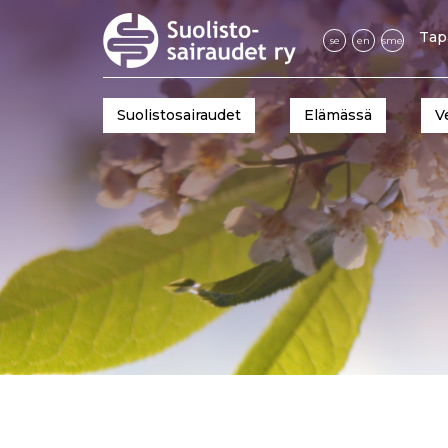
Tap
se
en
sme
Suolistosairaudet
Elämässä
V