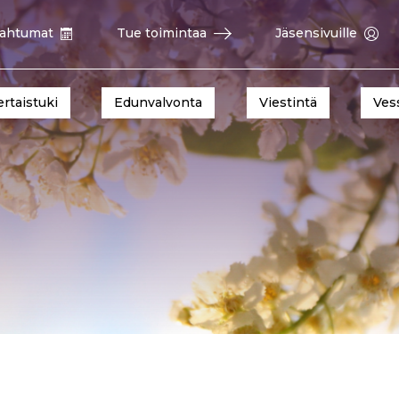
ahtumat
Tue toimintaa
Jäsensivuille
ertaistuki
Edunvalvonta
Viestintä
Ves