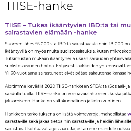
TIISE-hanke
TIISE – Tukea ikääntyvien IBD:tä tai mu
sairastavien elämään -hanke
Suomen lähes 55 000:sta IBD:tä sairastavasta noin 18 000 on yl
ikääntyvillä on myös muita suolistosairauksia, kuten mikroskoopist
Tutkimusten mukaan ikääntyneillä usean sairauden yhteisvaik
suolistosairauden hoitoa. Erityisesti lääkkeiden yhteensovitta
Yli 60-vuotiaana sairastuneet eivät pääse sairautensa kanssa he
Aloitimme keväällä 2020 TIISE-hankkeen STEA:lta (Sosiaali- ja
saadulla tuella. TIISE-hanke on voimavaralähtöinen, koska pitkä
jaksamiseen. Hanke on valtakunnallinen ja kolmivuotinen.
Hankkeen tarkoituksena on lisätä voimavaroja, mahdollistaa
v
sairastaville sekä jakaa tietoa niin sairastaville ja heidän läheisi
sairastavat kohtaavat arjessaan. Järjestämme mahdollisuuksia