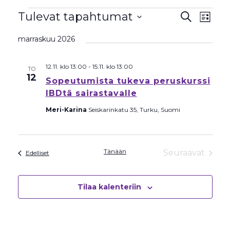
Tapahtumat
Tapahtu
Tapa
Tulevat tapahtumat
Etsi
Lista
View
Etsi
Valitse
Navig
marraskuu 2026
aja
päivä.
Näkymät
navigoint
12.11. klo 13:00
-
15.11. klo 13:00
TO
12
Sopeutumista tukeva peruskurssi
IBDtä sairastavalle
Meri-Karina
Seiskarinkatu 35, Turku, Suomi
Tänään
Seuraavat
Tapahtumat
Edelliset
Tapahtum
Tilaa kalenteriin