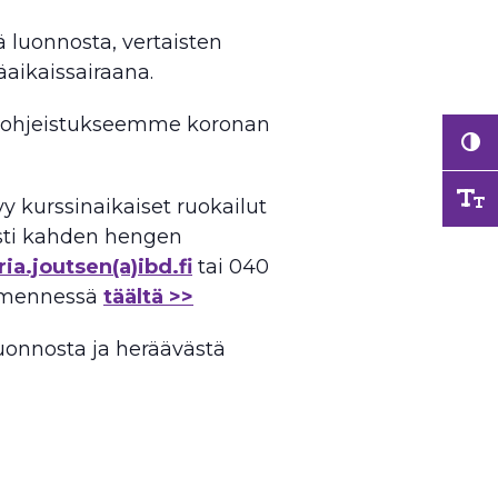
 luonnosta, vertaisten
aikaissairaana.
usohjeistukseemme koronan
yy kurssinaikaiset ruokailut
esti kahden hengen
ia.joutsen(a)ibd.fi
tai 040
. mennessä
täältä >>
nnosta ja heräävästä