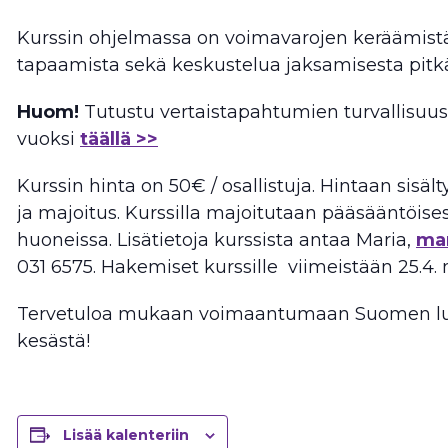
Kurssin ohjelmassa on voimavarojen keräämistä
tapaamista sekä keskustelua jaksamisesta pitkä
Huom!
Tutustu vertaistapahtumien turvallisu
vuoksi
täällä >>
Kurssin hinta on 50€ / osallistuja. Hintaan sisält
ja majoitus. Kurssilla majoitutaan pääsääntöis
huoneissa. Lisätietoja kurssista antaa Maria,
mar
031 6575. Hakemiset kurssille viimeistään 25.4
Tervetuloa mukaan voimaantumaan Suomen luo
kesästä!
Lisää kalenteriin