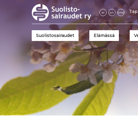
Tap
se
en
sme
Suolistosairaudet
Elämässä
V