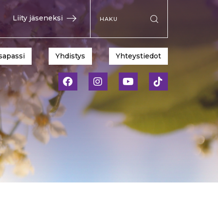
Hae sivustolta
Liity jäseneksi
Suorita haku
sapassi
Yhdistys
Yhteystiedot