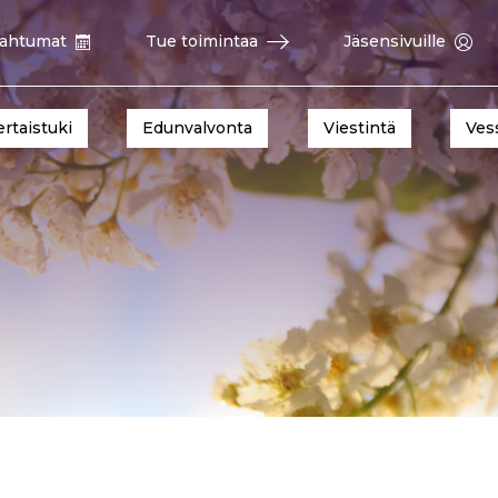
ahtumat
Tue toimintaa
Jäsensivuille
ertaistuki
Edunvalvonta
Viestintä
Ves