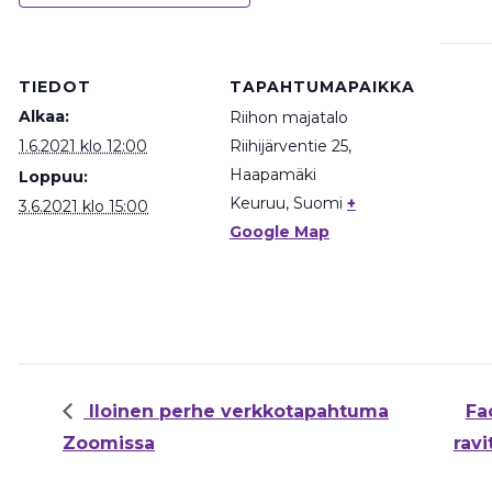
TIEDOT
TAPAHTUMAPAIKKA
Alkaa:
Riihon majatalo
1.6.2021 klo 12:00
Riihijärventie 25,
Haapamäki
Loppuu:
Keuruu
,
Suomi
+
3.6.2021 klo 15:00
Google Map
Iloinen perhe verkkotapahtuma
Fa
Zoomissa
rav