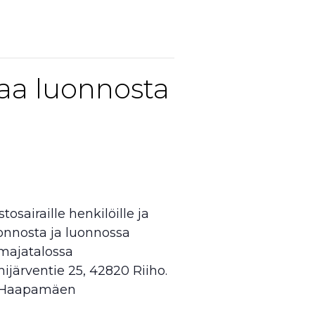
aa luonnosta
tosairaille henkilöille ja
uonnosta ja luonnossa
 majatalossa
ihijärventie 25, 42820 Riiho.
us Haapamäen