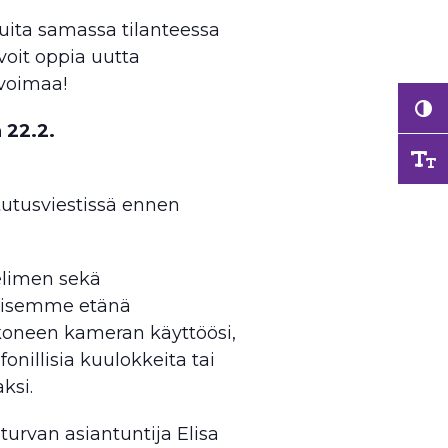
ita samassa tilanteessa
voit oppia uutta
 voimaa!
 22.2.
tutusviestissä ennen
helimen sekä
toisemme etänä
koneen kameran käyttöösi,
onillisia kuulokkeita tai
ksi.
sturvan asiantuntija Elisa