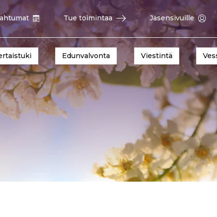
ahtumat
Tue toimintaa
Jäsensivuille
ertaistuki
Edunvalvonta
Viestintä
Ves