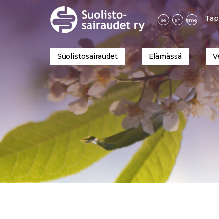
Tap
se
en
sme
Suolistosairaudet
Elämässä
V