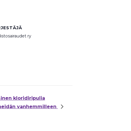
RJESTÄJÄ
istosairaudet ry
nen kloridiripulia
ja heidän vanhemmilleen