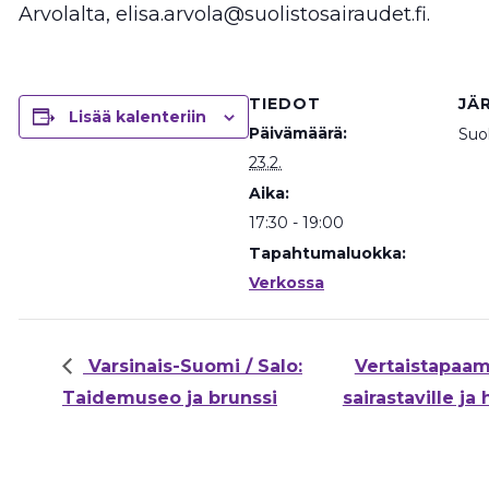
Arvolalta, elisa.arvola@suolistosairaudet.fi.
TIEDOT
JÄ
Lisää kalenteriin
Päivämäärä:
Suol
23.2.
Aika:
17:30 - 19:00
Tapahtumaluokka:
Verkossa
Varsinais-Suomi / Salo:
Vertaistapaami
Taidemuseo ja brunssi
sairastaville 