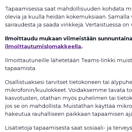
Tapaamisessa saat mahdollisuuden kohdata mu
olevia ja kuulla heidän kokemuksiaan. Samalla 
sairaudesta ja saada vinkkejä. Vertaistuessa on
Ilmoittaudu mukaan viimeistään sunnuntaina
ilmoittautumislomakkeella
.
Ilmoittautuneille lähetetään Teams-linkki muis
tapaamista.
Osallistuaksesi tarvitset tietokoneen tai älypu
mikrofonin/kuulokkeet. Voidaksemme tavata 
kasvotusten, otathan myös puhelimen tai tieto
jos se on mahdollista. Muistathan käyttää mikrof
hakeutua rauhalliseen paikkaan tapaamisen aja
Lisätietoja tapaamisesta saat sosiaali- ja tervey