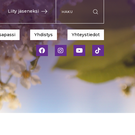
Hae sivustolta
Liity jäseneksi
Suorita haku
sapassi
Yhdistys
Yhteystiedot