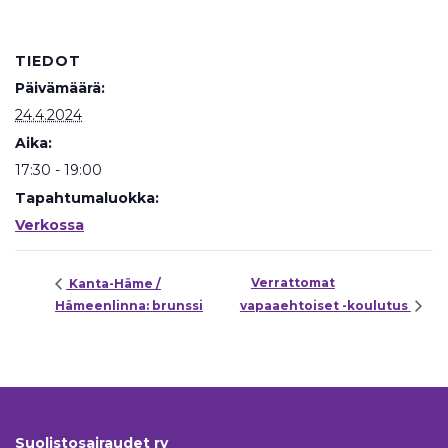
TIEDOT
Päivämäärä:
24.4.2024
Aika:
17:30 - 19:00
Tapahtumaluokka:
Verkossa
Verrattomat
Kanta-Häme /
Hämeenlinna: brunssi
vapaaehtoiset -koulutus
Suolistosairaudet ry