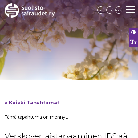
se
en
sme
« Kaikki Tapahtumat
Tämä tapahtuma on mennyt.
Verkkovertaistapaaminen IBS:ää