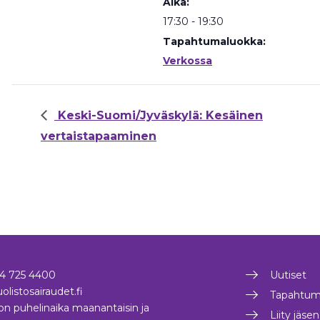
Aika:
17:30 - 19:30
Tapahtumaluokka:
Verkossa
Keski-Suomi/Jyväskylä: Kesäinen
vertaistapaaminen
4 725 4400
Uutiset
olistosairaudet.fi
Tapahtum
on puhelinaika maanantaisin ja
Liity jäse