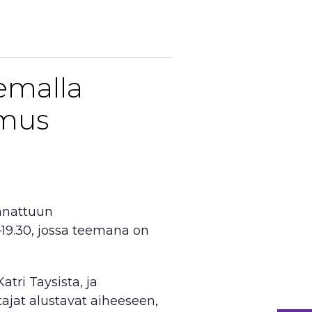
emalla
umus
unnattuun
19.30, jossa teemana on
tri Taysista, ja
tajat alustavat aiheeseen,