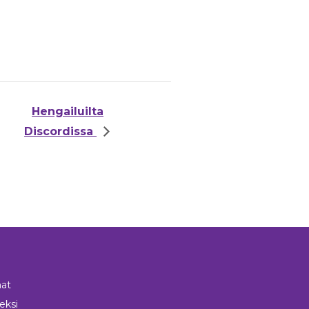
Hengailuilta
Discordissa
at
neksi