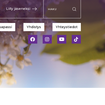
Hae sivustolta
Liity jäseneksi
Suorita haku
sapassi
Yhdistys
Yhteystiedot