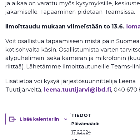
ja aikaa on varattu myös kysymyksille, keskust
jakamiselle. Tapaaminen pidetään Teamsissa.
Ilmoittaudu mukaan viimeistään to 13.6.
loma
Voit osallistua tapaamiseen mistä päin Suomea
kotisohvalta käsin. Osallistumista varten tarvits
älypuhelimen, sekä kameran ja mikrofonin (ku
riittää). Lähetämme ilmoittautuneille Teams-lin
Lisätietoa voi kysyä järjestösuunnittelija Leena
Tuutijärveltä,
leena.tuutijarvi@ibd.fi
, 040 670 
TIEDOT
Lisää kalenteriin
Päivämäärä:
17.6.2024