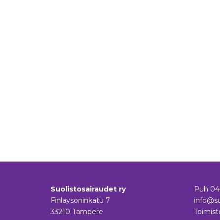
Suolistosairaudet ry
Puh
04
Finlaysoninkatu 7
info@su
33210 Tampere
Toimist