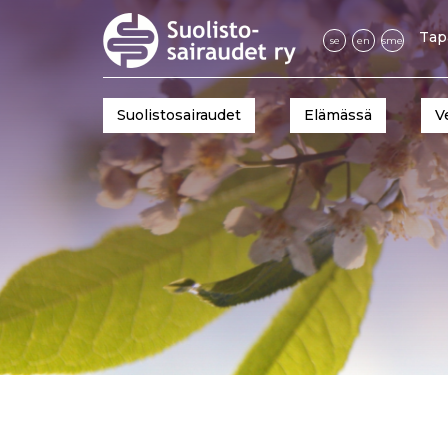
Tap
se
en
sme
Suolistosairaudet
Elämässä
V