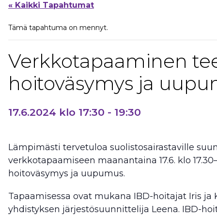
« Kaikki Tapahtumat
Tämä tapahtuma on mennyt.
Verkkotapaaminen te
hoitoväsymys ja uup
17.6.2024 klo 17:30
-
19:30
Lämpimästi tervetuloa suolistosairastaville su
verkkotapaamiseen maanantaina 17.6. klo 17.30–
hoitoväsymys ja uupumus.
Tapaamisessa ovat mukana IBD-hoitajat Iris ja Ka
yhdistyksen järjestösuunnittelija Leena. IBD-hoi