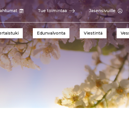
ahtumat
Tue toimintaa
Jäsensivuille
ertaistuki
Edunvalvonta
Viestintä
Ves