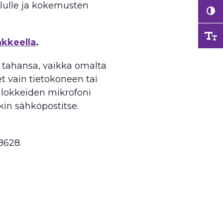
elulle ja kokemusten
kkeella
.
 tahansa, vaikka omalta
et vain tietokoneen tai
ulokkeiden mikrofoni
kin sähköpostitse.
8628.