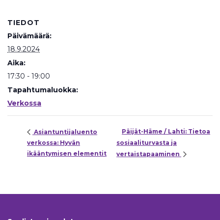
TIEDOT
Päivämäärä:
18.9.2024
Aika:
17:30 - 19:00
Tapahtumaluokka:
Verkossa
Päijät-Häme / Lahti: Tietoa
Asiantuntijaluento
verkossa: Hyvän
sosiaaliturvasta ja
ikääntymisen elementit
vertaistapaaminen