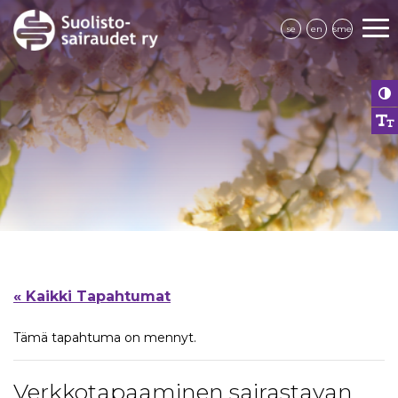
se
en
sme
« Kaikki Tapahtumat
Tämä tapahtuma on mennyt.
Verkkotapaaminen sairastavan