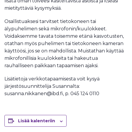
lisätä oman toiveesi käsiteltävistä asioista ja itseäsi
mietityttäviä kysymyksiä.
Osallistuaksesi tarvitset tietokoneen tai
älypuhelimen sekä mikrofonin/kuulokkeet.
Voidaksemme tavata toisemme etänä kasvotusten,
otathan myös puhelimen tai tietokoneen kameran
käyttöösi, jos se on mahdollista. Muistathan käyttää
mikrofonillisia kuulokkeita tai hakeutua
rauhalliseen paikkaan tapaamisen ajaksi.
Lisätietoja verkkotapaamisesta voit kysyä
järjestösuunnittelija Susannalta:
susanna.nikkanen@ibd.fi, p. 045 124 0110
Lisää kalenteriin