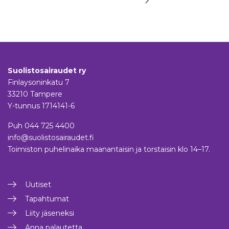
Suolistosairaudet ry
Finlaysoninkatu 7
33210 Tampere
Y-tunnus 1714141-6
Puh
044 725 4400
info@suolistosairaudet.fi
Toimiston puhelinaika maanantaisin ja torstaisin klo 14–17.
Uutiset
Tapahtumat
Liity jäseneksi
Anna palautetta