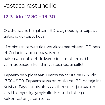
vastasairastuneille
12.3. klo 17:30
-
19:30
Oletko saanut hiljattain IBD-diagnoosin, ja kaipaisit
tietoa ja vertaistukea?
Lämpimästi tervetuloa verkkotapaamiseen IBD:hen
eli Crohnin tautiin, haavaiseen
paksusuolentulehdukseen (colitis ulcerosa) tai
välimuotoiseen koliittiin vastasairastuneille!
Tapaaminen pidetään Teamsissa torstaina 12.3. klo
17.30–19.30. Tapaamisessa on mukana IBD-hoitaja Iris
Koivisto Taysista. Iris alustaa aiheeseen, ja aikaa on
varattu myös kysymyksille, keskustelulle ja
kokemusten jakamiselle.