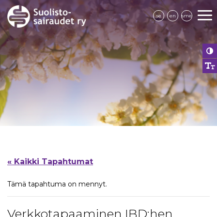
se
en
sme
« Kaikki Tapahtumat
Tämä tapahtuma on mennyt.
Verkkotapaaminen IBD:hen