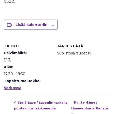
8628.
Lisää kalenteriin
TIEDOT
JÄRJESTÄJÄ
Päivämäärä:
Suolistosairaudet ry
12.3.
Aika:
17:30 - 19:30
Tapahtumaluokka:
Verkossa
Kanta-Häme /
Etelä-Savo / Savonlinna: Kaksi
puuta -musiikkikomedia
Hämeenlinna: Keilaus