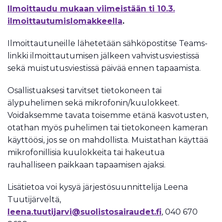
Ilmoittaudu mukaan viimeistään ti 10.3.
ilmoittautumislomakkeella
.
Ilmoittautuneille lähetetään sähköpostitse Teams-
linkki ilmoittautumisen jälkeen vahvistusviestissä
sekä muistutusviestissä päivää ennen tapaamista.
Osallistuaksesi tarvitset tietokoneen tai
älypuhelimen sekä mikrofonin/kuulokkeet.
Voidaksemme tavata toisemme etänä kasvotusten,
otathan myös puhelimen tai tietokoneen kameran
käyttöösi, jos se on mahdollista. Muistathan käyttää
mikrofonillisia kuulokkeita tai hakeutua
rauhalliseen paikkaan tapaamisen ajaksi.
Lisätietoa voi kysyä järjestösuunnittelija Leena
Tuutijärveltä,
leena.tuutijarvi@suolistosairaudet.fi
, 040 670