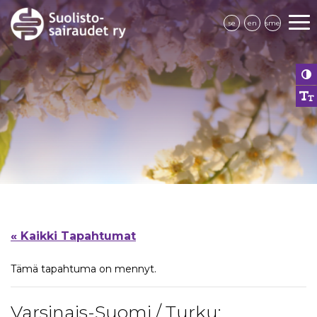
se
en
sme
« Kaikki Tapahtumat
Tämä tapahtuma on mennyt.
Varsinais-Suomi / Turku: