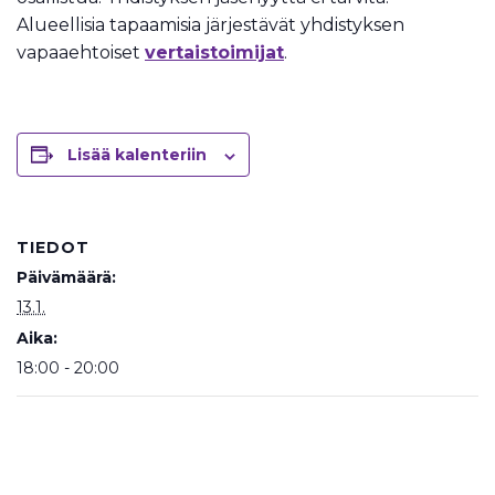
Alueellisia tapaamisia järjestävät yhdistyksen
vapaaehtoiset
vertaistoimijat
.
Lisää kalenteriin
TIEDOT
Päivämäärä:
13.1.
Aika:
18:00 - 20:00