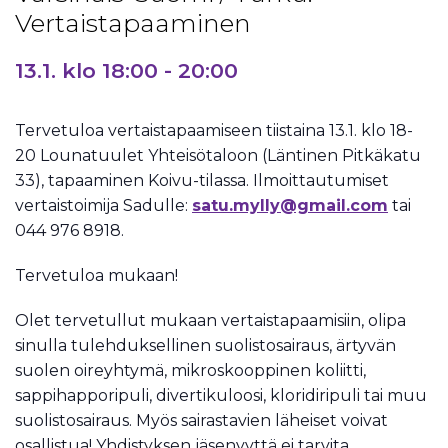
Vertaistapaaminen
13.1. klo 18:00
-
20:00
Tervetuloa vertaistapaamiseen tiistaina 13.1. klo 18-
20 Lounatuulet Yhteisötaloon (Läntinen Pitkäkatu
33), tapaaminen Koivu-tilassa. Ilmoittautumiset
vertaistoimija Sadulle:
satu.mylly@gmail.com
tai
044 976 8918.
Tervetuloa mukaan!
Olet tervetullut mukaan vertaistapaamisiin, olipa
sinulla tulehduksellinen suolistosairaus, ärtyvän
suolen oireyhtymä, mikroskooppinen koliitti,
sappihapporipuli, divertikuloosi, kloridiripuli tai muu
suolistosairaus. Myös sairastavien läheiset voivat
osallistua! Yhdistyksen jäsenyyttä ei tarvita.