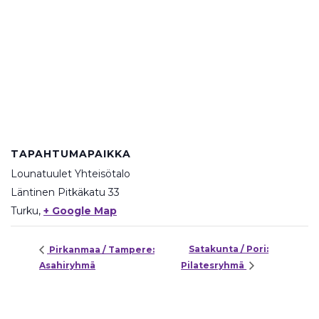
TAPAHTUMAPAIKKA
Lounatuulet Yhteisötalo
Läntinen Pitkäkatu 33
Turku
,
+ Google Map
Satakunta / Pori:
Pirkanmaa / Tampere:
Asahiryhmä
Pilatesryhmä