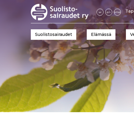
Tap
se
en
sme
Suolistosairaudet
Elämässä
V