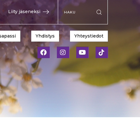
Hae sivustolta
Liity jäseneksi
Suorita haku
sapassi
Yhdistys
Yhteystiedot