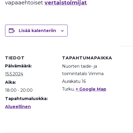
vapaaehtoiset
vertaistoimijat
.
Lisää kalenteriin
TIEDOT
TAPAHTUMAPAIKKA
Päivämäärä:
Nuorten taide- ja
toimintatalo Vimma
15.5.2024
Aurakatu 16
Aika:
Turku
,
+ Google Map
18:00 - 20:00
Tapahtumaluokka:
Alueellinen