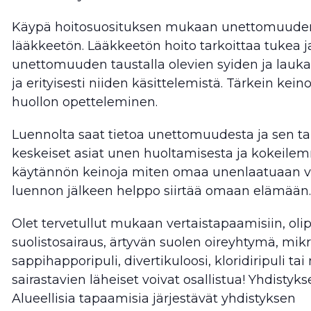
Käypä hoitosuosituksen mukaan unettomuuden 
lääkkeetön. Lääkkeetön hoito tarkoittaa tukea 
unettomuuden taustalla olevien syiden ja laukai
ja erityisesti niiden käsittelemistä. Tärkein ke
huollon opetteleminen.
Luennolta saat tietoa unettomuudesta ja sen ta
keskeiset asiat unen huoltamisesta ja kokei
käytännön keinoja miten omaa unenlaatuaan vo
luennon jälkeen helppo siirtää omaan elämään.
Olet tervetullut mukaan vertaistapaamisiin, olip
suolistosairaus, ärtyvän suolen oireyhtymä, mikr
sappihapporipuli, divertikuloosi, kloridiripuli ta
sairastavien läheiset voivat osallistua! Yhdistyks
Alueellisia tapaamisia järjestävät yhdistyksen