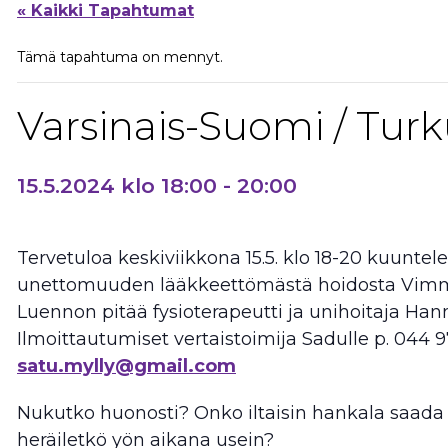
« Kaikki Tapahtumat
Tämä tapahtuma on mennyt.
Varsinais-Suomi / Turk
15.5.2024 klo 18:00
-
20:00
Tervetuloa keskiviikkona 15.5. klo 18-20 kuunte
unettomuuden lääkkeettömästä hoidosta Vimma
Luennon pitää fysioterapeutti ja unihoitaja Han
Ilmoittautumiset vertaistoimija Sadulle p. 044 9
satu.mylly@gmail.com
Nukutko huonosti? Onko iltaisin hankala saada 
heräiletkö yön aikana usein?