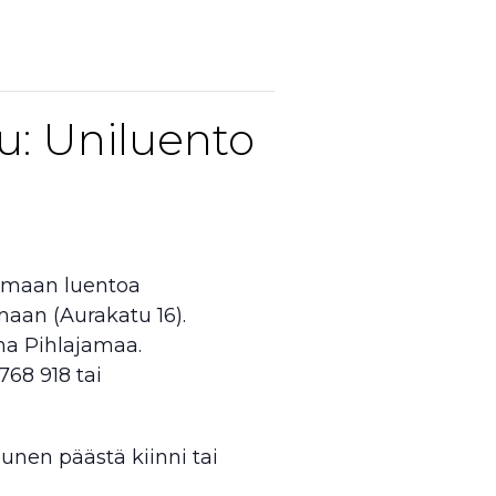
u: Uniluento
lemaan luentoa
an (Aurakatu 16).
na Pihlajamaa.
768 918 tai
unen päästä kiinni tai