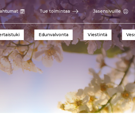
ahtumat
Tue toimintaa
Jäsensivuille
ertaistuki
Edunvalvonta
Viestintä
Ves