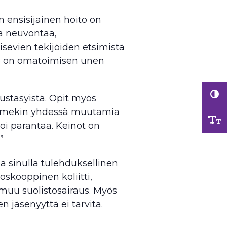
ensisijainen hoito on
ja neuvontaa,
sevien tekijöiden etsimistä
ino on omatoimisen unen
ustasyistä. Opit myös
lemmekin yhdessä muutamia
i parantaa. Keinot on
”
a sinulla tulehduksellinen
oskooppinen koliitti,
i muu suolistosairaus. Myös
en jäsenyyttä ei tarvita.