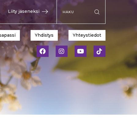
Hae sivustolta
Liity jäseneksi
Suorita haku
sapassi
Yhdistys
Yhteystiedot