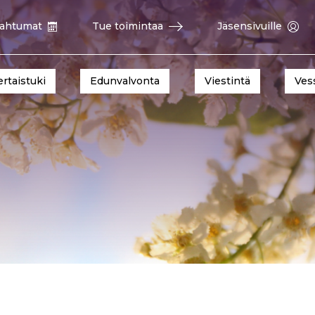
ahtumat
Tue toimintaa
Jäsensivuille
ertaistuki
Edunvalvonta
Viestintä
Ves