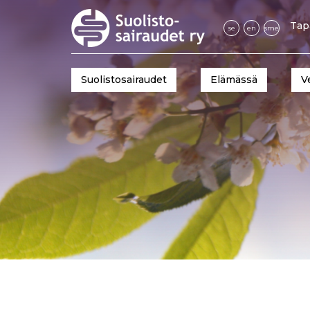
Tap
se
en
sme
Suolistosairaudet
Elämässä
V