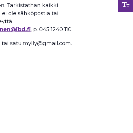
n. Tarkistathan kaikki
 ei ole sähköpostia tai
eyttä
nen@ibd.fi
, p. 045 1240 110.
8 tai satu.mylly@gmail.com.