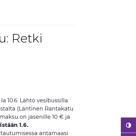
u: Retki
a 10.6. Lähtö vesibussilla
stalta (Läntinen Rantakatu
smaksu on jäsenille 10 € ja
istään 1.6.
ittautumisessa antamaasi