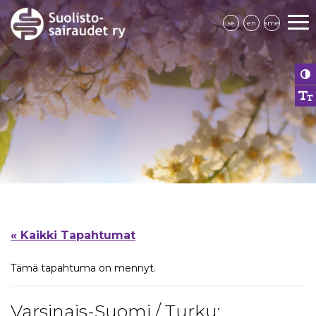
se
en
sme
« Kaikki Tapahtumat
Tämä tapahtuma on mennyt.
Varsinais-Suomi / Turku: