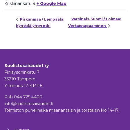
Kristiinankatu 9
+ Google Map
Varsinais-Suomi / Loimaa:
Pirkanmaa / Lempäälä:
Kynttilälyhtyretki
Vertaistapaaminen
Suolistosairaudet ry
Finlaysoninkatu 7
33210 Tampere
Y-tunnus 1714141-6
Puh
044 725 4400
info@suolistosairaudet.fi
Toimiston puhelinaika maanantaisin ja torstaisin klo 14–17.