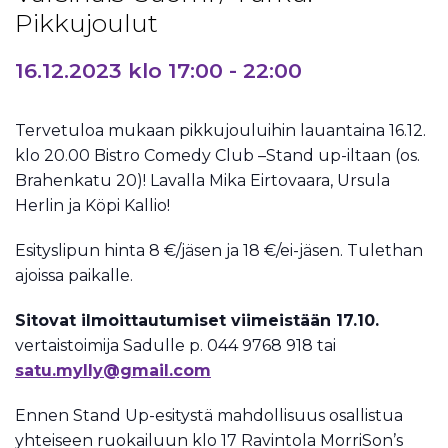
Pikkujoulut
16.12.2023 klo 17:00
-
22:00
Tervetuloa mukaan pikkujouluihin lauantaina 16.12.
klo 20.00 Bistro Comedy Club –Stand up-iltaan (os.
Brahenkatu 20)! Lavalla Mika Eirtovaara, Ursula
Herlin ja Köpi Kallio!
Esityslipun hinta 8 €/jäsen ja 18 €/ei-jäsen. Tulethan
ajoissa paikalle.
Sitovat ilmoittautumiset viimeistään 17.10.
vertaistoimija Sadulle p. 044 9768 918 tai
satu.mylly@gmail.com
Ennen Stand Up-esitystä mahdollisuus osallistua
yhteiseen ruokailuun klo 17 Ravintola MorriSon’s