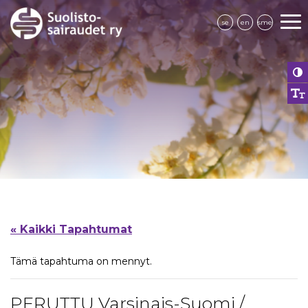
se
en
sme
« Kaikki Tapahtumat
Tämä tapahtuma on mennyt.
PERUTTU Varsinais-Suomi /