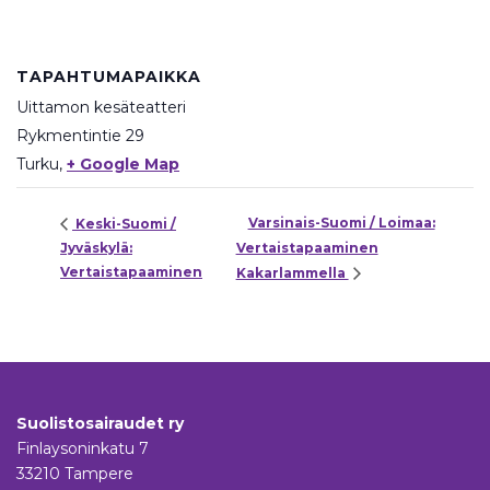
TAPAHTUMAPAIKKA
Uittamon kesäteatteri
Rykmentintie 29
Turku
,
+ Google Map
Varsinais-Suomi / Loimaa:
Keski-Suomi /
Jyväskylä:
Vertaistapaaminen
Vertaistapaaminen
Kakarlammella
Suolistosairaudet ry
Finlaysoninkatu 7
33210 Tampere