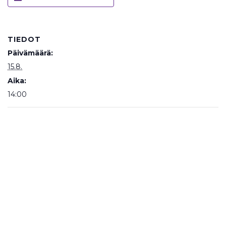
TIEDOT
Päivämäärä:
15.8.
Aika:
14:00