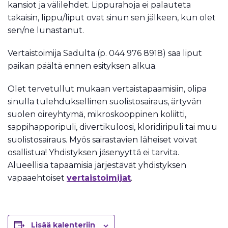
kansiot ja välilehdet. Lippurahoja ei palauteta
takaisin, lippu/liput ovat sinun sen jälkeen, kun olet
sen/ne lunastanut.
Vertaistoimija Sadulta (p. 044 976 8918) saa liput
paikan päältä ennen esityksen alkua.
Olet tervetullut mukaan vertaistapaamisiin, olipa
sinulla tulehduksellinen suolistosairaus, ärtyvän
suolen oireyhtymä, mikroskooppinen koliitti,
sappihapporipuli, divertikuloosi, kloridiripuli tai muu
suolistosairaus. Myös sairastavien läheiset voivat
osallistua! Yhdistyksen jäsenyyttä ei tarvita.
Alueellisia tapaamisia järjestävät yhdistyksen
vapaaehtoiset
vertaistoimijat
.
Lisää kalenteriin