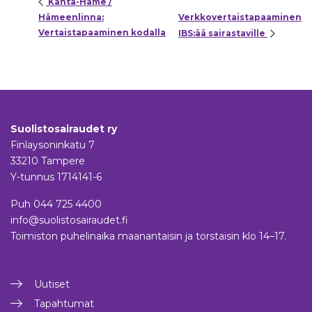
Kanta-Häme /
Hämeenlinna:
Verkkovertaistapaaminen
Vertaistapaaminen kodalla
IBS:ää sairastaville
Suolistosairaudet ry
Finlaysoninkatu 7
33210 Tampere
Y-tunnus 1714141-6
Puh
044 725 4400
info@suolistosairaudet.fi
Toimiston puhelinaika maanantaisin ja torstaisin klo 14–17.
Uutiset
Tapahtumat