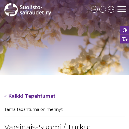
se
en
sme
« Kaikki Tapahtumat
Tämä tapahtuma on mennyt.
Varsinais-Suomi / Turku: