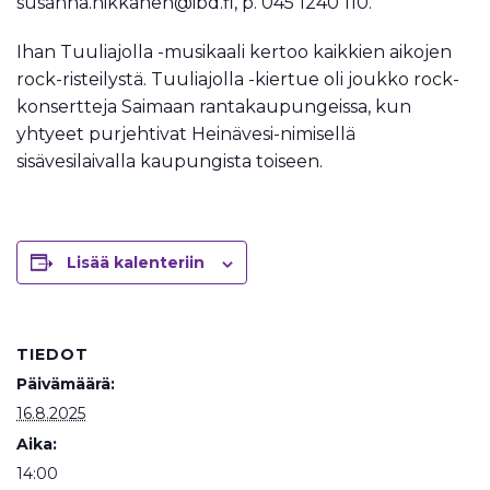
susanna.nikkanen@ibd.fi, p. 045 1240 110.
Ihan Tuuliajolla -musikaali kertoo kaikkien aikojen
rock-risteilystä. Tuuliajolla -kiertue oli joukko rock-
konsertteja Saimaan rantakaupungeissa, kun
yhtyeet purjehtivat Heinävesi-nimisellä
sisävesilaivalla kaupungista toiseen.
Lisää kalenteriin
TIEDOT
Päivämäärä:
16.8.2025
Aika:
14:00