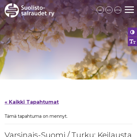
se
en
sme
« Kaikki Tapahtumat
Tämä tapahtuma on mennyt.
Varsinais-Suomi / Turku: Keilausta