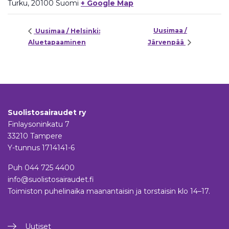
Turku
,
20100
Suomi
+ Google Map
Uusimaa /
Uusimaa / Helsinki:
Aluetapaaminen
Järvenpää
Suolistosairaudet ry
Finlaysoninkatu 7
33210 Tampere
Y-tunnus 1714141-6
Puh
044 725 4400
info@suolistosairaudet.fi
Toimiston puhelinaika maanantaisin ja torstaisin klo 14–17.
Uutiset