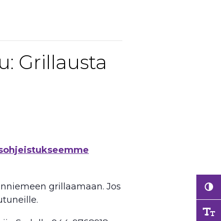
: Grillausta
uusohjeistukseemme
onniemeen grillaamaan. Jos
tuneille.