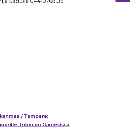
mija Sadulle 044-9768918,
kanmaa / Tampere:
uorille Tubecon Gamesissa