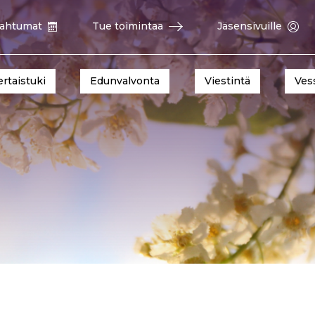
ahtumat
Tue toimintaa
Jäsensivuille
ertaistuki
Edunvalvonta
Viestintä
Ves