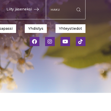
Hae sivustolta
Liity jäseneksi
Suorita haku
sapassi
Yhdistys
Yhteystiedot