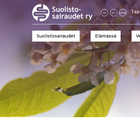
Tap
se
en
sme
Suolistosairaudet
Elämässä
V