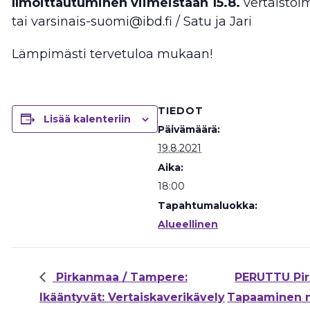
Ilmoittautuminen viimeistään 15.8.
vertaistoi
tai varsinais-suomi@ibd.fi / Satu ja Jari
Lämpimästi tervetuloa mukaan!
TIEDOT
Lisää kalenteriin
Päivämäärä:
19.8.2021
Aika:
18:00
Tapahtumaluokka:
Alueellinen
Pirkanmaa / Tampere:
PERUTTU Pir
Ikääntyvät: Vertaiskaverikävely
Tapaaminen n