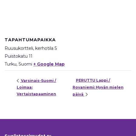
TAPAHTUMAPAIKKA
Ruusukortteli, kerhotila 5
Puistokatu 11
Turku
,
Suomi
+ Google Map
PERUTTU Lappi /
Varsinais-Suomi /
Loimaa:
Rovaniemi: Hyvän mielen
Vertaistapaaminen
päivä
Suolistosairaudet ry