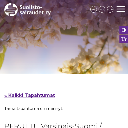
se
en
sme
« Kaikki Tapahtumat
Tämä tapahtuma on mennyt.
PERUTTU Varsinais-Suomi /