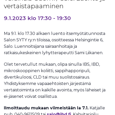
vertaistapaaminen
9.1.2023 klo 17:30
-
19:30
Ma 9.1. klo 17.30 alkaen luento itsemyötätunnosta
Salon SYTY ry:n tiloissa, osoitteessa Helsingintie 6,
Salo. Luennoitsijana sairaanhoitaja ja
ratkaisukeskeinen lyhytterapeutti Sami Liikanen.
Olet tervetullut mukaan, olipa sinulla IBS, IBD,
mikroskooppinen koliitti, sappihapporipuli,
divertikuloosi, CLD tai muu suolistosairaus.
Yhdistyksemme vapaaehtoisten järjestämä
vertaistoiminta on kaikille avointa, myös läheiset ja
ei-jäsenet voivat osallistua.
Ilmoittaudu mukaan viimeistään la 7.1.
Katjalle
puh. 040-9611509 tai
salo@ibd.fi
. Kahvitarjoilu.