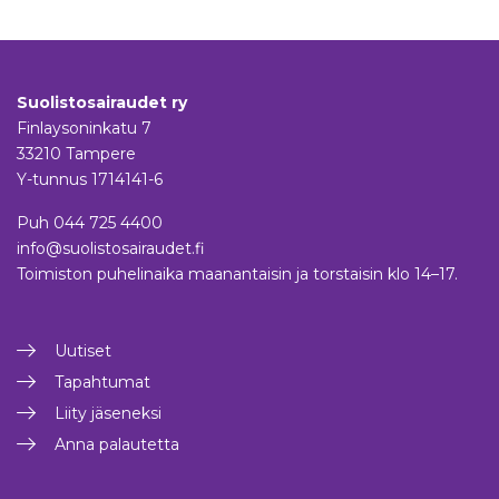
Suolistosairaudet ry
Finlaysoninkatu 7
33210 Tampere
Y-tunnus 1714141-6
Puh
044 725 4400
info@suolistosairaudet.fi
Toimiston puhelinaika maanantaisin ja torstaisin klo 14–17.
Uutiset
Tapahtumat
Liity jäseneksi
Anna palautetta