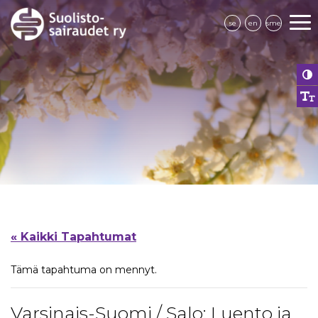
se
en
sme
« Kaikki Tapahtumat
Tämä tapahtuma on mennyt.
Varsinais-Suomi / Salo: Luento ja